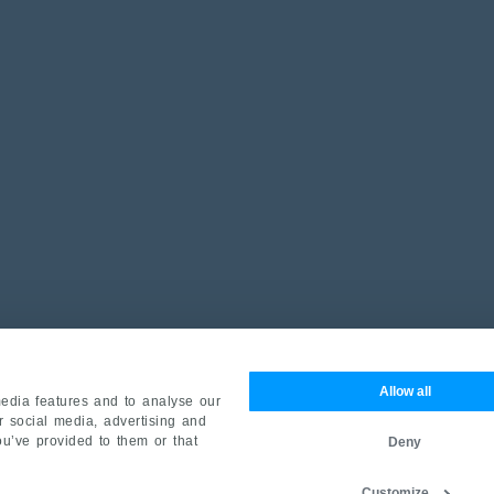
Allow all
edia features and to analyse our
ur social media, advertising and
ou’ve provided to them or that
Deny
Customize