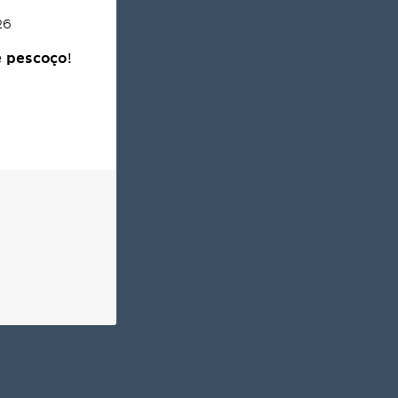
26
e pescoço
!