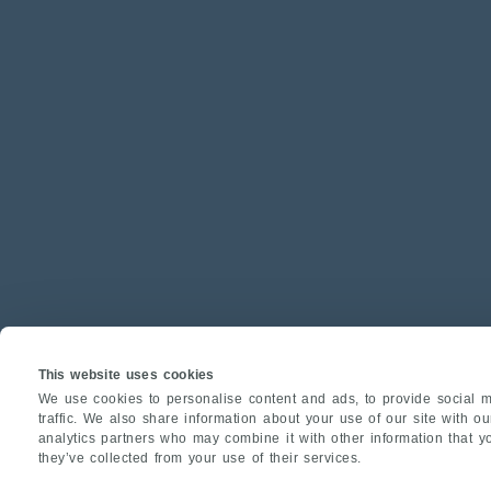
This website uses cookies
We use cookies to personalise content and ads, to provide social m
traffic. We also share information about your use of our site with o
analytics partners who may combine it with other information that y
they’ve collected from your use of their services.