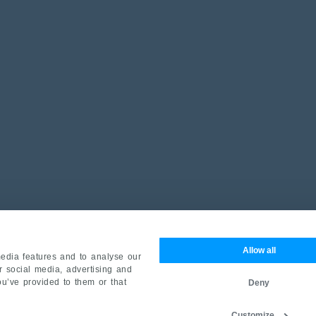
Allow all
edia features and to analyse our
ur social media, advertising and
ou’ve provided to them or that
Deny
Customize