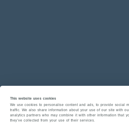
This website uses cookies
We use cookies to personalise content and ads, to provide social m
traffic. We also share information about your use of our site with o
analytics partners who may combine it with other information that y
they’ve collected from your use of their services.