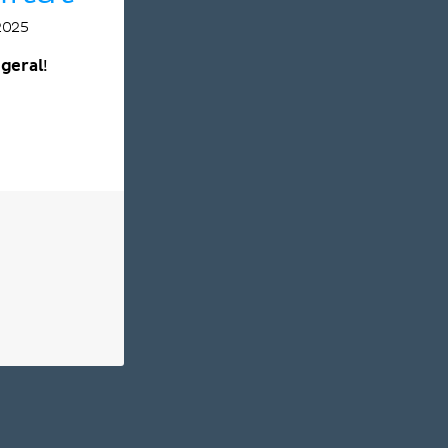
2025
 geral
!