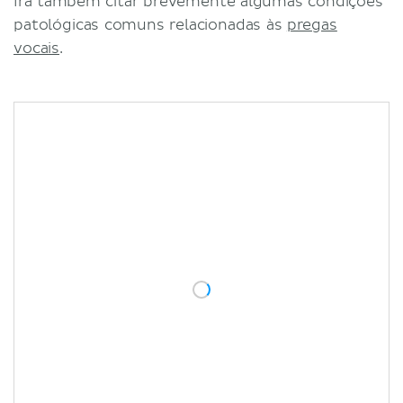
Irá também citar brevemente algumas condições
patológicas comuns relacionadas às
pregas
vocais
.