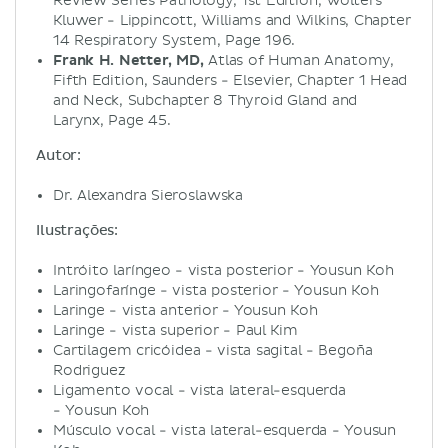
Review Series Pathology, 1st Edition, Wolters
Kluwer - Lippincott, Williams and Wilkins, Chapter
14 Respiratory System, Page 196.
Frank H. Netter, MD,
Atlas of Human Anatomy,
Fifth Edition, Saunders - Elsevier, Chapter 1 Head
and Neck, Subchapter 8 Thyroid Gland and
Larynx, Page 45.
Autor:
Dr. Alexandra Sieroslawska
Ilustrações:
Intróito laríngeo - vista posterior - Yousun Koh
Laringofarínge - vista posterior - Yousun Koh
Laringe - vista anterior - Yousun Koh
Laringe - vista superior - Paul Kim
Cartilagem cricóidea - vista sagital - Begoña
Rodriguez
Ligamento vocal - vista lateral-esquerda
- Yousun Koh
Músculo vocal - vista lateral-esquerda - Yousun