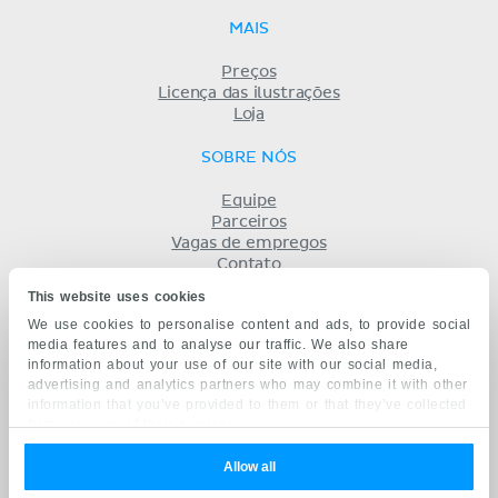
MAIS
Preços
Licença das ilustrações
Loja
SOBRE NÓS
Equipe
Parceiros
Vagas de empregos
Contato
Registro
This website uses cookies
Termos
We use cookies to personalise content and ads, to provide social
Privacidade
media features and to analyse our traffic. We also share
KENHUB EM...
information about your use of our site with our social media,
advertising and analytics partners who may combine it with other
English
information that you’ve provided to them or that they’ve collected
Deutsch
from your use of their services.
Español
Français
Allow all
русский
中文