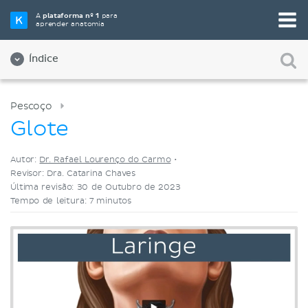
Selecione a sua ferramenta de estudo favorita
A
plataforma nº 1
para
aprender anatomia
Videoaulas
Testes
Ambos
Índice
Pescoço
Glote
Autor:
Dr. Rafael Lourenço do Carmo
•
Revisor: Dra. Catarina Chaves
Última revisão: 30 de Outubro de 2023
Tempo de leitura: 7 minutos