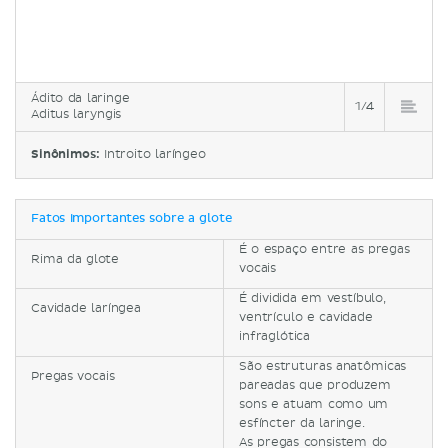
Ádito da laringe
1/4
Aditus laryngis
Sinônimos:
Introito laríngeo
Fatos importantes sobre a glote
É o espaço entre as pregas
Rima da glote
vocais
É dividida em vestíbulo,
Cavidade laríngea
ventrículo e cavidade
infraglótica
São estruturas anatômicas
Pregas vocais
pareadas que produzem
sons e atuam como um
esfíncter da laringe.
As pregas consistem do