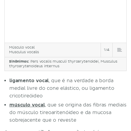
Músculo vocal
1/4
Musculus vocalis
Sinônimos:
Pars vocalis musculi thyroarytenoidei, Musculus
thyroarytenoideus internus
ligamento vocal
, que é na verdade a borda
medial livre do cone elástico, ou ligamento
cricotireóideo
músculo vocal
, que se origina das fibras mediais
do músculo tireoaritenóideo e da mucosa
sobrejacente que o reveste