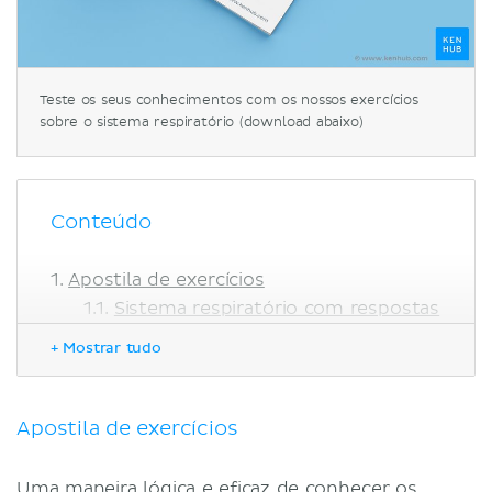
Teste os seus conhecimentos com os nossos exercícios
sobre o sistema respiratório (download abaixo)
Conteúdo
Apostila de exercícios
Sistema respiratório com respostas
Sistema respiratório sem
+ Mostrar tudo
respostas
Testes com questões sobre o sistema
respiratório
Apostila de exercícios
Referências
Uma maneira lógica e eficaz de conhecer os