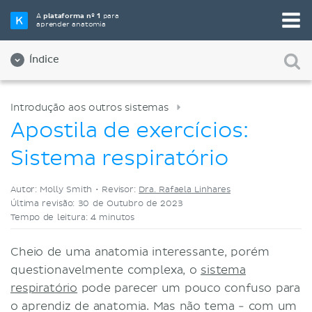
Selecione a sua ferramenta de estudo favorita
A
plataforma nº 1
para
aprender anatomia
Videoaulas
Testes
Ambos
Índice
Introdução aos outros sistemas
Apostila de exercícios:
Sistema respiratório
Autor: Molly Smith •
Revisor:
Dra. Rafaela Linhares
Última revisão: 30 de Outubro de 2023
Tempo de leitura: 4 minutos
Cheio de uma anatomia interessante, porém
questionavelmente complexa, o
sistema
respiratório
pode parecer um pouco confuso para
o aprendiz de anatomia. Mas não tema - com um