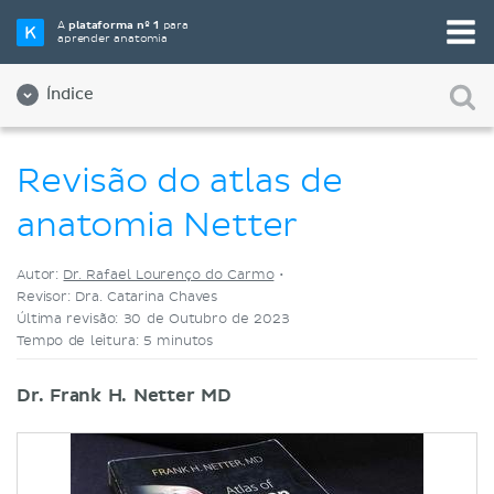
Selecione a sua ferramenta de estudo favorita
A
plataforma nº 1
para
aprender anatomia
Videoaulas
Testes
Ambos
Índice
Revisão do atlas de
anatomia Netter
Autor:
Dr. Rafael Lourenço do Carmo
•
Revisor: Dra. Catarina Chaves
Última revisão: 30 de Outubro de 2023
Tempo de leitura: 5 minutos
Dr. Frank H. Netter MD