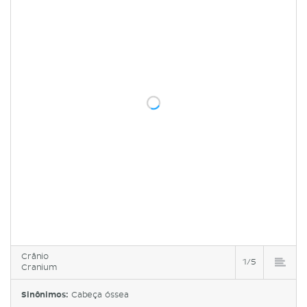
Crânio
1/5
Cranium
Sinônimos:
Cabeça óssea