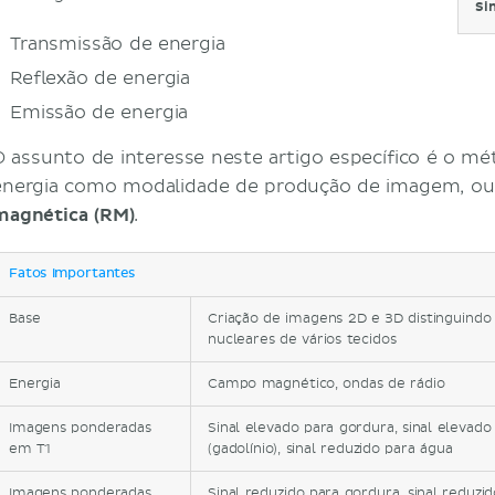
Si
Transmissão de energia
Reflexão de energia
Emissão de energia
O assunto de interesse neste artigo específico é o mé
energia como modalidade de produção de imagem, ou 
magnética (RM)
.
Fatos importantes
Base
Criação de imagens 2D e 3D distinguindo
nucleares de vários tecidos
Energia
Campo magnético, ondas de rádio
Imagens ponderadas
Sinal elevado para gordura, sinal elevado
em T1
(gadolínio), sinal reduzido para água
Imagens ponderadas
Sinal reduzido para gordura, sinal reduzi