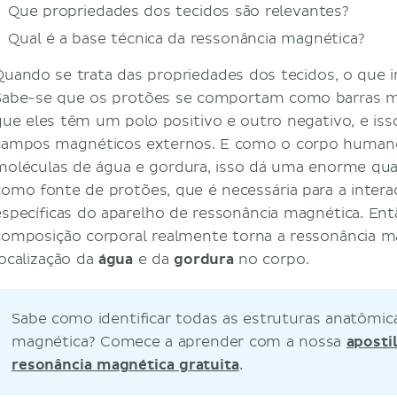
Que propriedades dos tecidos são relevantes?
Qual é a base técnica da ressonância magnética?
Quando se trata das propriedades dos tecidos, o que 
Sabe-se que os protões se comportam como barras mag
que eles têm um polo positivo e outro negativo, e iss
campos magnéticos externos. E como o corpo humano
moléculas de água e gordura, isso dá uma enorme qu
como fonte de protões, que é necessária para a inter
específicas do aparelho de ressonância magnética. Ent
composição corporal realmente torna a ressonância m
localização da
água
e da
gordura
no corpo.
Sabe como identificar todas as estruturas anatômi
magnética? Comece a aprender com a nossa
aposti
resonância magnética gratuita
.