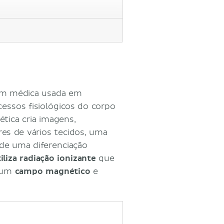
em médica usada em
essos fisiológicos do corpo
tica cria imagens,
es de vários tecidos, uma
de uma diferenciação
iliza radiação ionizante
que
o um
campo magnético
e