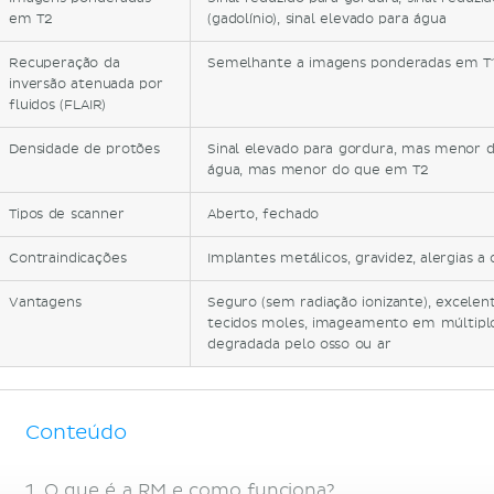
em T2
(gadolínio), sinal elevado para água
Recuperação da
Semelhante a imagens ponderadas em T
inversão atenuada por
fluidos (FLAIR)
Densidade de protões
Sinal elevado para gordura, mas menor d
água, mas menor do que em T2
Tipos de scanner
Aberto, fechado
Contraindicações
Implantes metálicos, gravidez, alergias a
Vantagens
Seguro (sem radiação ionizante), excelen
tecidos moles, imageamento em múltiplo
degradada pelo osso ou ar
Conteúdo
O que é a RM e como funciona?