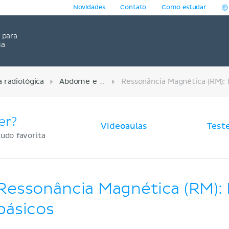
Novidades
Contato
Como estudar
para
ia
 radiológica
Abdome e pelve
er?
Videoaulas
Test
udo favorita
Ressonância Magnética (RM): 
básicos