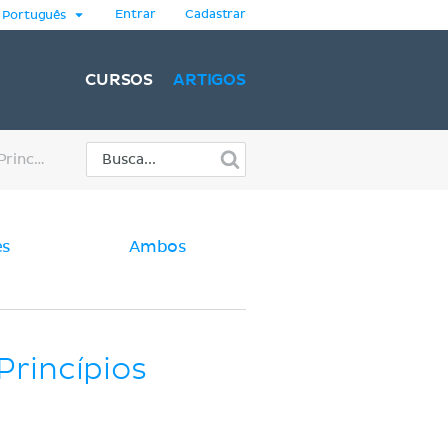
Entrar
Cadastrar
Português
CURSOS
ARTIGOS
Ressonância Magnética (RM): Princípios básicos
es
Ambos
Princípios