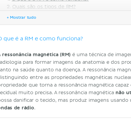
Quais são os tipos de RM?
Tipos de scanners de RM
+ Mostrar tudo
Indicações
Contraindicações
Vantagens sobre outras técnicas
O que é a RM e como funciona?
Sumário
Referências
A
ressonância magnética (RM)
é uma técnica de imag
radiologia para formar imagens da anatomia e dos proc
tanto na saúde quanto na doença. A ressonância magné
distinguindo entre as propriedades magnéticas nuclear
propriedade que torna a ressonância magnética capaz 
tecidual muito precisa. A ressonância magnética
não ut
possa danificar o tecido, mas produz imagens usand
ondas de rádio
.