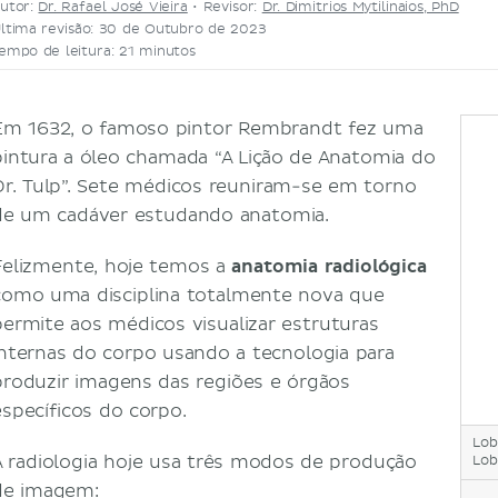
utor:
Dr. Rafael José Vieira
•
Revisor:
Dr. Dimitrios Mytilinaios, PhD
ltima revisão: 30 de Outubro de 2023
empo de leitura: 21 minutos
Em 1632, o famoso pintor Rembrandt fez uma
pintura a óleo chamada “A Lição de Anatomia do
Dr. Tulp”. Sete médicos reuniram-se em torno
de um cadáver estudando anatomia.
Felizmente, hoje temos a
anatomia radiológica
como uma disciplina totalmente nova que
permite aos médicos visualizar estruturas
internas do corpo usando a tecnologia para
produzir imagens das regiões e órgãos
específicos do corpo.
Lob
A radiologia hoje usa três modos de produção
Lob
de imagem: