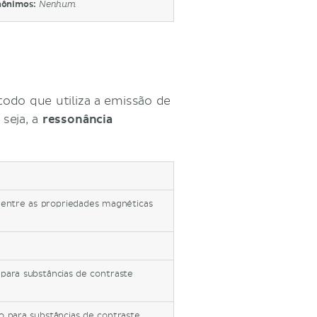
nônimos:
Nenhum
todo que utiliza a emissão de
seja, a
ressonância
 entre as propriedades magnéticas
 para substâncias de contraste
do para substâncias de contraste