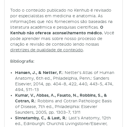
Todo o conteúdo publicado no Kenhub é revisado
por especialistas em medicina e anatomia. As
informações que nós fornecemos são baseadas na
literatura acadêmica e pesquisas científicas.
O
Kenhub não oferece aconselhamento médico.
Você
pode aprender mais sobre nosso processo de
criação e revisão de conteúdo lendo nossas
diretrizes de qualidade de conteúdo
.
Bibliografia:
Hansen, J., & Netter, F.
: Netter's Atlas of Human
Anatomy, 6th ed., Philadelphia, Penn.: Sanders
Elsevier, 2014, pp. 404-8, 422, 440, 443-5, 474,
494, 511-13
Kumar, V., Abbas, A., Fausto, N., Robbins, S., &
Cotran, R.
: Robbins and Cotran Pathologic Basis
of Disease, 7th ed., Philadelphia: Elsevier
Saunders, 2005, pp. 1303-7, 1311
Sinnatamby, C., & Last, R.
: Last's Anatomy, 12th
ed., Edinburgh: Churchill Livingstone/Elsevier,