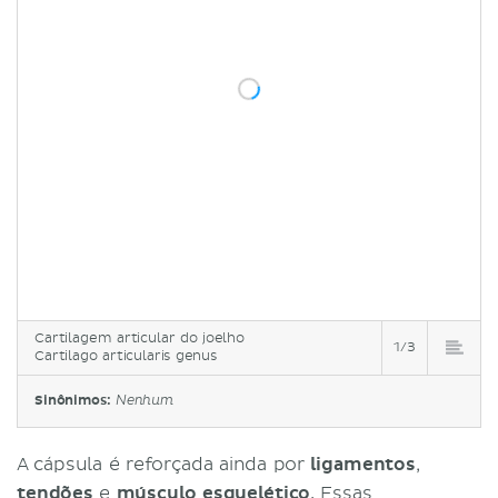
Cartilagem articular do joelho
1/3
Cartilago articularis genus
Sinônimos:
Nenhum
A cápsula é reforçada ainda por
ligamentos
,
tendões
e
músculo
esquelético
. Essas