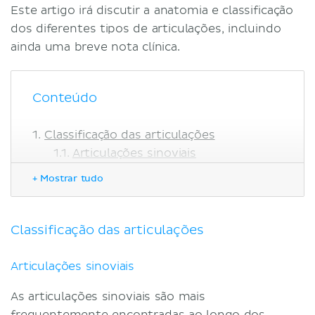
Este artigo irá discutir a anatomia e classificação
dos diferentes tipos de articulações, incluindo
ainda uma breve nota clínica.
Conteúdo
Classificação das articulações
Articulações sinoviais
Articulações fibrosas
+ Mostrar tudo
Articulações cartilaginosas
Amplitude de movimentos
Nota clínica
Classificação das articulações
Osteoartrite
Artrite reumatoide
Articulações sinoviais
Gota
As articulações sinoviais são mais
Entorses e luxações
frequentemente encontradas ao longo dos