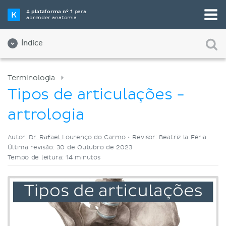
Selecione a sua ferramenta de estudo favorita
A
plataforma nº 1
para
aprender anatomia
Videoaulas
Testes
Ambos
Índice
Terminologia
Tipos de articulações -
artrologia
Autor:
Dr. Rafael Lourenço do Carmo
•
Revisor: Beatriz la Féria
Última revisão: 30 de Outubro de 2023
Tempo de leitura: 14 minutos