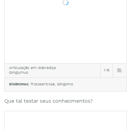
Articulação em dobradiça
1/6
Ginglymus
Sinônimos:
Trocleartrose, Gínglimo
Que tal testar seus conhecimentos?