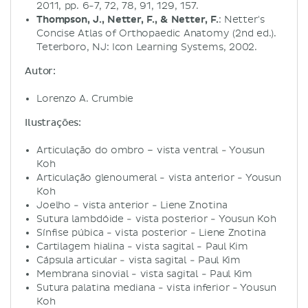
2011, pp. 6-7, 72, 78, 91, 129, 157.
Thompson, J., Netter, F., & Netter, F.
: Netter's
Concise Atlas of Orthopaedic Anatomy (2nd ed.).
Teterboro, NJ: Icon Learning Systems, 2002.
Autor:
Lorenzo A. Crumbie
Ilustrações:
Articulação do ombro – vista ventral - Yousun
Koh
Articulação glenoumeral - vista anterior - Yousun
Koh
Joelho - vista anterior - Liene Znotina
Sutura lambdóide - vista posterior - Yousun Koh
Sínfise púbica - vista posterior - Liene Znotina
Cartilagem hialina - vista sagital - Paul Kim
Cápsula articular - vista sagital - Paul Kim
Membrana sinovial - vista sagital - Paul Kim
Sutura palatina mediana - vista inferior - Yousun
Koh