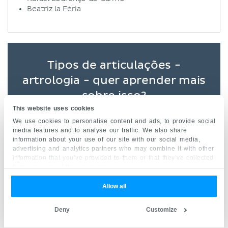
Beatriz la Féria
Tipos de articulações -
artrologia - quer aprender mais
sobre isso?
This website uses cookies
We use cookies to personalise content and ads, to provide social
As nossas videoaulas divertidas, testes
media features and to analyse our traffic. We also share
interativos, artigos em detalhe e atlas de
information about your use of our site with our social media,
advertising and analytics partners who may combine it with other
alta qualidade estão disponíveis para
information that you’ve provided to them or that they’ve collected
melhorar rapidamente os seus resultados.
from your use of their services.
Allow all
Com quais você prefere aprender?
Deny
Customize
VIDEOAULAS