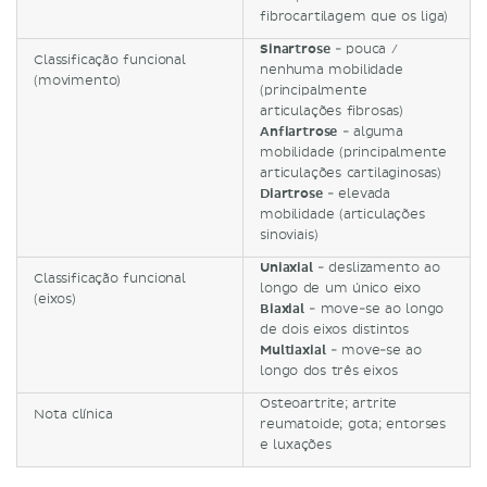
fibrocartilagem que os liga)
Sinartrose
- pouca /
Classificação funcional
nenhuma mobilidade
(movimento)
(principalmente
articulações fibrosas)
Anfiartrose
- alguma
mobilidade (principalmente
articulações cartilaginosas)
Diartrose
- elevada
mobilidade (articulações
sinoviais)
Uniaxial
- deslizamento ao
Classificação funcional
longo de um único eixo
(eixos)
Biaxial
- move-se ao longo
de dois eixos distintos
Multiaxial
- move-se ao
longo dos três eixos
Osteoartrite; artrite
Nota clínica
reumatoide; gota; entorses
e luxações