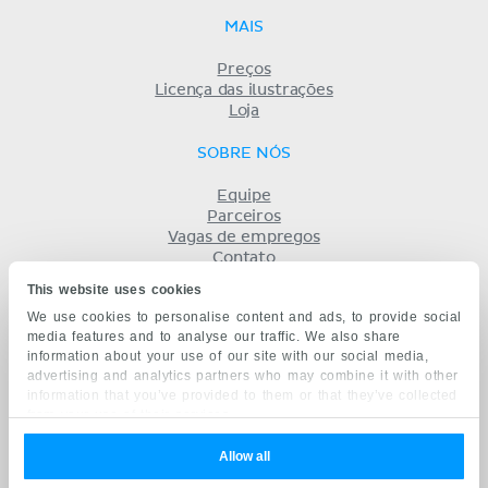
MAIS
Preços
Licença das ilustrações
Loja
SOBRE NÓS
Equipe
Parceiros
Vagas de empregos
Contato
Registro
This website uses cookies
Termos
We use cookies to personalise content and ads, to provide social
Privacidade
media features and to analyse our traffic. We also share
KENHUB EM...
information about your use of our site with our social media,
advertising and analytics partners who may combine it with other
English
information that you’ve provided to them or that they’ve collected
Deutsch
from your use of their services.
Español
Français
Allow all
русский
中文