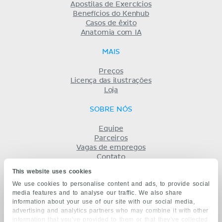
Apostilas de Exercícios
Benefícios do Kenhub
Casos de êxito
Anatomia com IA
MAIS
Preços
Licença das ilustrações
Loja
SOBRE NÓS
Equipe
Parceiros
Vagas de empregos
Contato
Registro
This website uses cookies
Termos
We use cookies to personalise content and ads, to provide social
Privacidade
media features and to analyse our traffic. We also share
KENHUB EM...
information about your use of our site with our social media,
advertising and analytics partners who may combine it with other
English
information that you’ve provided to them or that they’ve collected