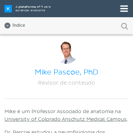
A
plataforma nº 1
para
aprender anatomia
Índice
Sobre nós
Qualidade
Diversidade e Inclusão
Mike Pascoe, PhD
Equipe
Revisor de conteúdo
Parceiros
Vagas de empregos
Mike é um Professor Associado de anatomia na
Contato
University of Colorado Anschutz Medical Campus
.
Registro
Dr. Pascoe estudou a neurofisiologia dos