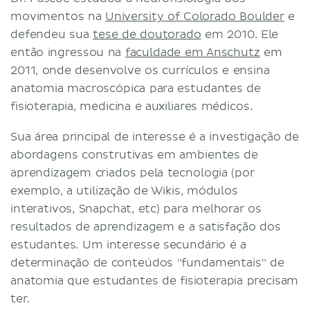
Termos e Condições
movimentos na
University of Colorado Boulder
e
defendeu sua
tese de doutorado
em 2010. Ele
Política de Privacidade
então ingressou na
faculdade em Anschutz
em
2011, onde desenvolve os currículos e ensina
anatomia macroscópica para estudantes de
fisioterapia, medicina e auxiliares médicos.
Sua área principal de interesse é a investigação de
abordagens construtivas em ambientes de
aprendizagem criados pela tecnologia (por
exemplo, a utilização de Wikis, módulos
interativos, Snapchat, etc) para melhorar os
resultados de aprendizagem e a satisfação dos
estudantes. Um interesse secundário é a
determinação de conteúdos "fundamentais" de
anatomia que estudantes de fisioterapia precisam
ter.