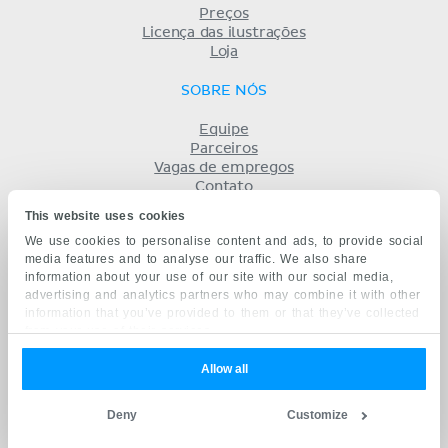
Preços
Licença das ilustrações
Loja
SOBRE NÓS
Equipe
Parceiros
Vagas de empregos
Contato
Registro
This website uses cookies
Termos
We use cookies to personalise content and ads, to provide social
Privacidade
media features and to analyse our traffic. We also share
KENHUB EM...
information about your use of our site with our social media,
advertising and analytics partners who may combine it with other
English
information that you’ve provided to them or that they’ve collected
Deutsch
from your use of their services.
Español
Français
Allow all
русский
中文
Deny
Customize