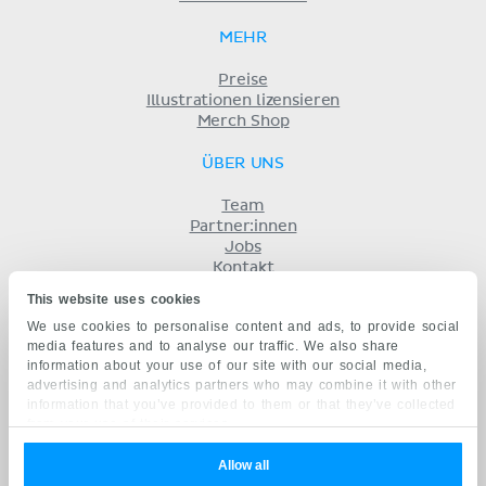
MEHR
Preise
Illustrationen lizensieren
Merch Shop
ÜBER UNS
Team
Partner:innen
Jobs
Kontakt
Impressum
This website uses cookies
Geschäftsbedingungen
We use cookies to personalise content and ads, to provide social
Datenschutz
media features and to analyse our traffic. We also share
KENHUB AUF...
information about your use of our site with our social media,
advertising and analytics partners who may combine it with other
English
information that you’ve provided to them or that they’ve collected
Español
from your use of their services.
Português
Français
Allow all
русский