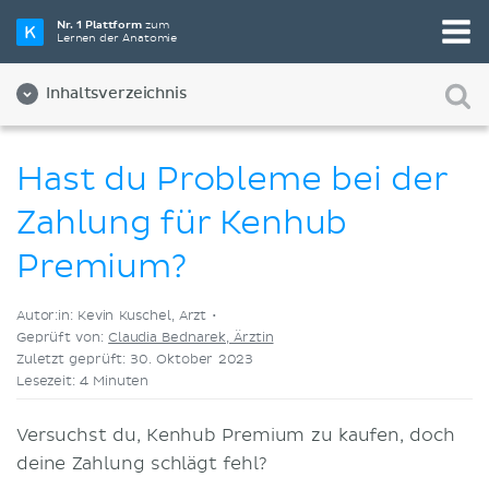
Wähle die beste Lernmethode für dich
Nr. 1 Plattform
zum
Lernen der Anatomie
Videos
Quizze
Beides
Inhaltsverzeichnis
Hast du Probleme bei der
Zahlung für Kenhub
Premium?
Autor:in: Kevin Kuschel, Arzt •
Geprüft von:
Claudia Bednarek, Ärztin
Zuletzt geprüft: 30. Oktober 2023
Lesezeit: 4 Minuten
Versuchst du, Kenhub Premium zu kaufen, doch
deine Zahlung schlägt fehl?