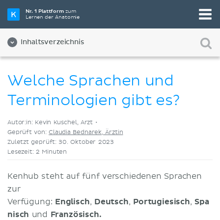
Wähle die beste Lernmethode für dich
Nr. 1 Plattform
zum
Lernen der Anatomie
Videos
Quizze
Beides
Inhaltsverzeichnis
Welche Sprachen und
Terminologien gibt es?
Autor:in: Kevin Kuschel, Arzt •
Geprüft von:
Claudia Bednarek, Ärztin
Zuletzt geprüft: 30. Oktober 2023
Lesezeit: 2 Minuten
Kenhub steht auf fünf verschiedenen Sprachen
zur
Verfügung:
Englisch
,
Deutsch
,
Portugiesisch
,
Spa
nisch
und
Französisch
.