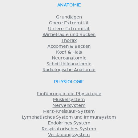
ANATOMIE
Grundlagen
Obere Extremität
Untere Extremität
Wirbelsäule und Rücken
Thorax
Abdomen & Becken
Kopf & Hals
Neuroanatomie
Schnittbildanatomie
Radiologische Anatomie
PHYSIOLOGIE
Einführung in die Physiologie
Muskelsystem
Nervensystem
Herz-Kreislauf-System
Lymphatisches System und Immunsystem
Endokrines System
Respiratorisches System
Verdauungssystem