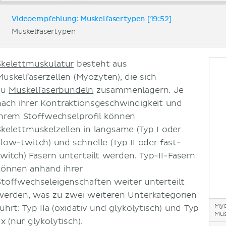
Videoempfehlung: Muskelfasertypen [19:52]
Muskelfasertypen
Skelettmuskulatur
besteht aus
Muskelfaserzellen (Myozyten), die sich
zu
Muskelfaserbündeln
zusammenlagern. Je
nach ihrer Kontraktionsgeschwindigkeit und
ihrem Stoffwechselprofil können
Skelettmuskelzellen in langsame (Typ I oder
slow-twitch) und schnelle (Typ II oder fast-
twitch) Fasern unterteilt werden. Typ-II-Fasern
können anhand ihrer
Stoffwechseleigenschaften weiter unterteilt
werden, was zu zwei weiteren Unterkategorien
Myo
führt: Typ IIa (oxidativ und glykolytisch) und Typ
Mus
Ix (nur glykolytisch).