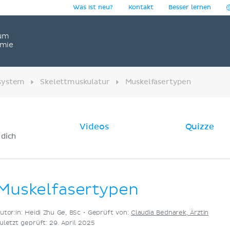
Was ist neu?
Kontakt
Besser lernen
um
omie
system
Skelettmuskulatur
Muskelfasertypen
Videos
Quizze
 dich
Muskelfasertypen
utor:in: Heidi Zhu Ge, BSc •
Geprüft von:
Claudia Bednarek, Ärztin
uletzt geprüft: 29. April 2025