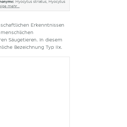
nonyme:
Myocytus striatus, Myocytus
eige mehr...
enschaftlichen Erkenntnissen
m menschlichen
ren Säugetieren. In diesem
liche Bezeichnung Typ IIx.