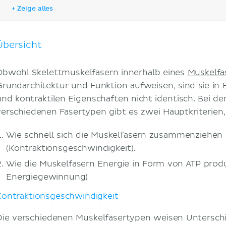
Aerobe vs. anaerobe Energiegewinnung
+ Zeige alles
Einteilung der Muskelfasertypen
Typ-I-Fasern
Typ-IIa-Fasern
Übersicht
Typ-IIx-Fasern
Muskelarbeit
Obwohl Skelettmuskelfasern innerhalb eines
Muskelfa
Zusammenfassung
Grundarchitektur und Funktion aufweisen, sind sie in 
Literaturquellen
und kontraktilen Eigenschaften nicht identisch. Bei der
verschiedenen Fasertypen gibt es zwei Hauptkriterien, 
Wie schnell sich die Muskelfasern zusammenziehen
(Kontraktionsgeschwindigkeit).
Wie die Muskelfasern Energie in Form von ATP produ
Energiegewinnung)
Kontraktionsgeschwindigkeit
Die verschiedenen Muskelfasertypen weisen Unterschie