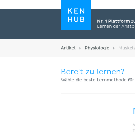
Nr. 1 Plattform
z
Lernen der Anat
Artikel
Physiologie
Muskel
Bereit zu lernen?
Wähle die beste Lernmethode für
Jetzt registrieren
A
Z