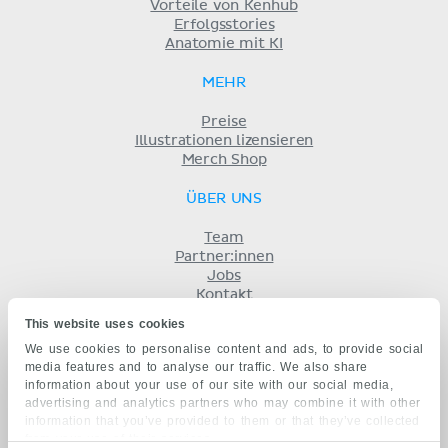
Vorteile von Kenhub
Erfolgsstories
Anatomie mit KI
MEHR
Preise
Illustrationen lizensieren
Merch Shop
ÜBER UNS
Team
Partner:innen
Jobs
Kontakt
Impressum
This website uses cookies
Geschäftsbedingungen
We use cookies to personalise content and ads, to provide social
Datenschutz
media features and to analyse our traffic. We also share
KENHUB AUF...
information about your use of our site with our social media,
advertising and analytics partners who may combine it with other
English
information that you’ve provided to them or that they’ve collected
Español
from your use of their services.