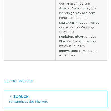
des Palatum durum
Ansatz:
Paries pharyngis
(vereinigt sich mit dem
kontralateralen M.
palatopharyngeus), Margo
posterior des Cartilago
thryoidea
Funktion:
Elevation des
Pharynx; Verschluss des
Isthmus faucium
Innervation:
N. vagus (10.
Hirnnerv )
Lerne weiter
ZURÜCK
Schleimhaut des Pharynx