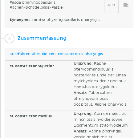
Fascia pharyngobasilaris
1/13
Rachen-Schädelbasis-Faszie
Synonyme:
Lamina phyarngobasilaris pharyngis
Zusammenfassung
Kurzfakten über die Mm. constrictores pharyngis
Ursprung:
Raphe
M. constrictor superior
pterygomandibularis,
posteriores Ende der Linea
mylohyoidea der Mandibula,
Hamulus pterygoideus
Ansatz:
Tuberculum
pharyngeum ossis
occipitalis, Raphe pharyngis
Ursprung:
Cornua majus et
M. constrictor medius
minor ossis hyoidei sowie
Ligamentum stylohyoideum
Ansatz:
Raphe pharyngis,
vereinigt sich mit M.