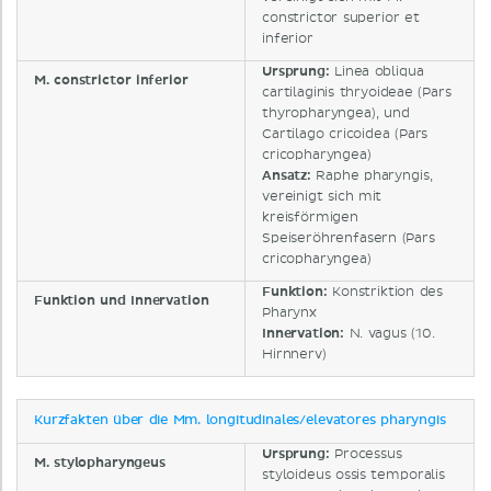
constrictor superior et
inferior
Ursprung:
Linea obliqua
M. constrictor inferior
cartilaginis thryoideae (Pars
thyropharyngea), und
Cartilago cricoidea (Pars
cricopharyngea)
Ansatz:
Raphe pharyngis,
vereinigt sich mit
kreisförmigen
Speiseröhrenfasern (Pars
cricopharyngea)
Funktion:
Konstriktion des
Funktion und Innervation
Pharynx
Innervation:
N. vagus (10.
Hirnnerv)
Kurzfakten über die Mm. longitudinales/elevatores pharyngis
Ursprung:
Processus
M. stylopharyngeus
styloideus ossis temporalis