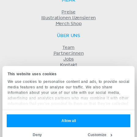
MEHR
Preise
Illustrationen lizensieren
Merch Shop
ÜBER UNS
Team
Partner:innen
Jobs
Kontakt
Impressum
This website uses cookies
Geschäftsbedingungen
We use cookies to personalise content and ads, to provide social
Datenschutz
media features and to analyse our traffic. We also share
KENHUB AUF...
information about your use of our site with our social media,
advertising and analytics partners who may combine it with other
English
information that you’ve provided to them or that they’ve collected
Español
from your use of their services.
Português
Français
Allow all
русский
中文
Deny
Customize