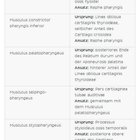
ossis hyoidei
Ansatz:
Raphe pharyngis
Ursprung:
Linea obliqua
Musculus constrictor
cartilaginis thyroideae,
pharyngis inferior
seitlicher Anteil des
Cartilago cricoidea
Ansatz:
Raphe pharyngis
Ursprung:
posteriores Ende
Musculus palatopharyngeus
des Palatum durum und
der Aponeurosis palatina
Ansatz:
hinterer Anteil der
Linea obliqua cartilaginis
thyroideae
Ursprung:
Pars cartilaginea
Musculus salpingo-
tubae auditivae
pharyngeus
Ansatz:
gemeinsam mit
dem Musculus
palatopharyngeus
Ursprung:
Processus
Musculus stylopharyngeus
styloideus ossis temporalis
Ansatz:
posteriore obere