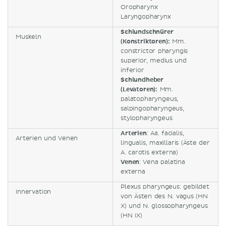
Oropharynx
Laryngopharynx
Schlundschnürer
Muskeln
(Konstriktoren):
Mm.
constrictor pharyngis
superior, medius und
inferior
Schlundheber
(Levatoren):
Mm.
palatopharyngeus,
salpingopharyngeus,
stylopharyngeus
Arterien
: Aa. facialis,
Arterien und Venen
lingualis, maxillaris (Äste der
A. carotis externa)
Venen
: Vena palatina
externa
Plexus pharyngeus: gebildet
Innervation
von Ästen des N. vagus (HN
X) und N. glossopharyngeus
(HN IX)