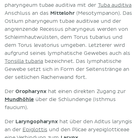
pharyngeum tubae auditiva mit der
Tuba auditiva
Anschluss an das
Mittelohr
(Mesotympanon). Das
Ostium pharyngeum tubae auditivae und der
angrenzende Recessus pharyngeus werden von
Schleimhautwülsten, dem Torus tubarius und
dem Torus levatorius umgeben. Letzterer wird
aufgrund seines lymphatische Gewebes auch als
Tonsilla tubaria
bezeichnet. Das lymphatische
Gewebe setzt sich in Form der Seitenstränge an
der seitlichen Rachenwand fort.
Der
Oropharynx
hat einen direkten Zugang zur
Mundhöhle
über die Schlundenge (Isthmus
faucium).
Der
Laryngopharynx
hat über den Aditus laryngis
an der
Epiglottis
und den Plicae aryepiglotticeae
eine Verbindung zum
Larynx
.