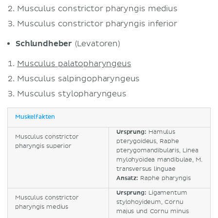
Musculus constrictor pharyngis medius
Musculus constrictor pharyngis inferior
Schlundheber
(Levatoren)
Musculus palatopharyngeus
Musculus salpingopharyngeus
Musculus stylopharyngeus
Muskelfakten
Ursprung:
Hamulus
Musculus constrictor
pterygoideus, Raphe
pharyngis superior
pterygomandibularis, Linea
mylohyoidea mandibulae, M.
transversus linguae
Ansatz:
Raphe pharyngis
Ursprung:
Ligamentum
Musculus constrictor
stylohoyideum, Cornu
pharyngis medius
majus und Cornu minus