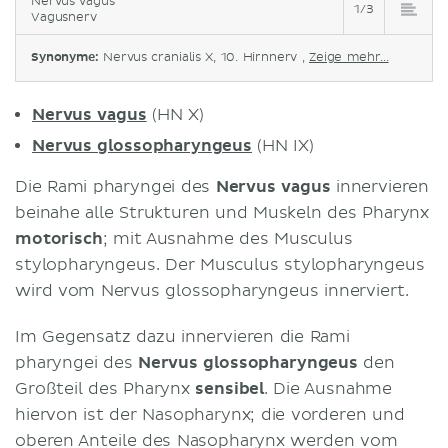
Nervus vagus
1/3
Vagusnerv
Synonyme:
Nervus cranialis X, 10. Hirnnerv ,
Zeige mehr...
Nervus vagus
(HN X)
Nervus glossopharyngeus
(HN IX)
Die Rami pharyngei des
Nervus vagus
innervieren
beinahe alle Strukturen und Muskeln des Pharynx
motorisch
; mit Ausnahme des Musculus
stylopharyngeus. Der Musculus stylopharyngeus
wird vom Nervus glossopharyngeus innerviert.
Im Gegensatz dazu innervieren die Rami
pharyngei des
Nervus glossopharyngeus
den
Großteil des Pharynx
sensibel
. Die Ausnahme
hiervon ist der Nasopharynx; die vorderen und
oberen Anteile des Nasopharynx werden vom