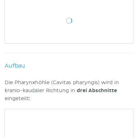
Klinik
Literaturquellen
Ähnliche Artikel
Ähnliche Videos
Aufbau
Die Pharynxhöhle (Cavitas pharyngis) wird in
kranio-kaudaler Richtung in
drei Abschnitte
eingeteilt: