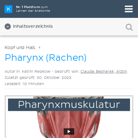
Wähle die beste Lernmethode für dich
Nr. 1 Plattform
zum
Lernen der Anatomie
Videos
Quizze
Beides
Inhaltsverzeichnis
Kopf und Hals
Pharynx (Rachen)
Autor:in: Katrin Repkow •
Geprüft von:
Claudia Bednarek, Ärztin
Zuletzt geprüft: 30. Oktober 2023
Lesezeit: 10 Minuten