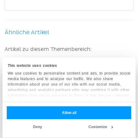
Ähnliche Artikel
Artikel zu diesem Themenbereich:
Arteria pharyngea ascendens
This website uses cookies
We use cookies to personalise content and ads, to provide social
Laryngopharynx
media features and to analyse our traffic. We also share
information about your use of our site with our social media,
Musculus palatoglossus
advertising and analytics partners who may combine it with other
information that you’ve provided to them or that they’ve collected
Musculus palatopharyngeus
from your use of their services.
Musculus tensor veli palatini
Allow all
Musculus uvulae
Deny
Customize
Nasopharynx