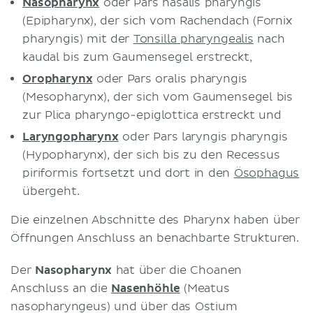
Nasopharynx
oder Pars nasalis pharyngis
(Epipharynx), der sich vom Rachendach (Fornix
pharyngis) mit der
Tonsilla pharyngealis
nach
kaudal bis zum Gaumensegel erstreckt,
Oropharynx
oder Pars oralis pharyngis
(Mesopharynx), der sich vom Gaumensegel bis
zur Plica pharyngo-epiglottica erstreckt und
Laryngopharynx
oder Pars laryngis pharyngis
(Hypopharynx), der sich bis zu den Recessus
piriformis fortsetzt und dort in den
Ösophagus
übergeht.
Die einzelnen Abschnitte des Pharynx haben über
Öffnungen Anschluss an benachbarte Strukturen.
Der
Nasopharynx
hat über die Choanen
Anschluss an die
Nasenhöhle
(Meatus
nasopharyngeus) und über das Ostium