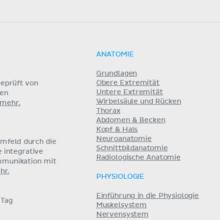
ANATOMIE
Grundlagen
Obere Extremität
eprüft von
Untere Extremität
nen
Wirbelsäule und Rücken
 mehr.
Thorax
Abdomen & Becken
Kopf & Hals
Neuroanatomie
umfeld durch die
Schnittbildanatomie
e integrative
Radiologische Anatomie
mmunikation mit
hr.
PHYSIOLOGIE
Einführung in die Physiologie
 Tag
Muskelsystem
Nervensystem