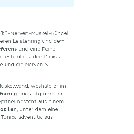
efäß-Nerven-Muskel-Bündel
neren Leistenring und dem
eferens
und eine Reihe
 testicularis, den Plexus
e und die Nerven N.
 Muskelwand, weshalb er im
nförmig
und aufgrund der
Epithel besteht aus einem
ozilien
, unter dem eine
 Tunica adventitia aus