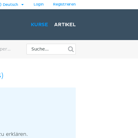
Login
Registrieren
Deutsch
KURSE
ARTIKEL
Samenstrang (Funiculus spermaticus)
)
u erklären.