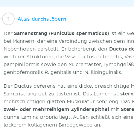
Atlas durchstöbern
Der
Samenstrang
(
Funiculus spermaticus)
ist ein G
bei Männern, der eine Verbindung zwischen dem in
Nebenhoden darstellt. Er beherbergt den
Ductus d
weiterer Strukturen, die Vasa ductus deferentis, Vasa
pampiniformis sowie den M. cremaster, Lymphgefäß
genitofemoralis R. genitalis und N. ilioinguinalis.
Der Ductus deferens hat eine dicke, dreischichtige
Samenstrang gut zu tasten ist. Das Lumen ist
ster
mehrschichtigen glatten Muskulatur sehr eng. Das 
zwei- oder mehrreihigem Zylinderepithel
mit
Stere
dünne Lamina propria liegt. Außen schließt sich eine
lockerem kollagenem Bindegewebe an.