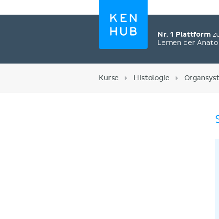
Nr. 1 Plattform
z
Lernen der Anat
Kurse
Histologie
Organsys
Jetzt registrieren