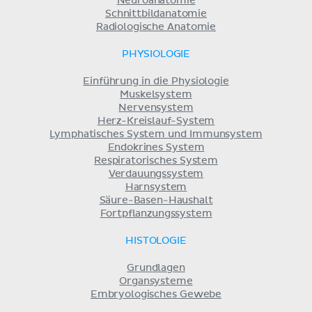
Neuroanatomie
Schnittbildanatomie
Radiologische Anatomie
PHYSIOLOGIE
Einführung in die Physiologie
Muskelsystem
Nervensystem
Herz-Kreislauf-System
Lymphatisches System und Immunsystem
Endokrines System
Respiratorisches System
Verdauungssystem
Harnsystem
Säure-Basen-Haushalt
Fortpflanzungssystem
HISTOLOGIE
Grundlagen
Organsysteme
Embryologisches Gewebe