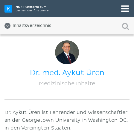
Nr. 1 Plattform
zum
Lernen der Anatomie
Inhaltsverzeichnis
Über Uns
Qualität
Diversität und Inklusion
Dr. med. Aykut Üren
Team
Medizinische Inhalte
Partner:innen
Jobs
Dr. Aykut Üren ist Lehrender und Wissenschaftler
Kontakt
an der
Georgetown University
in Washington DC,
Impressum
in den Vereinigten Staaten.