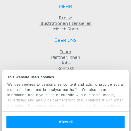
MEHR
Preise
Illustrationen lizensieren
Merch Shop
ÜBER UNS
Team
Partner:innen
Jobs
Kontakt
Impressum
This website uses cookies
Geschäftsbedingungen
We use cookies to personalise content and ads, to provide social
Datenschutz
media features and to analyse our traffic. We also share
KENHUB AUF...
information about your use of our site with our social media,
advertising and analytics partners who may combine it with other
English
information that you’ve provided to them or that they’ve collected
Español
from your use of their services.
Português
Français
Allow all
русский
中文