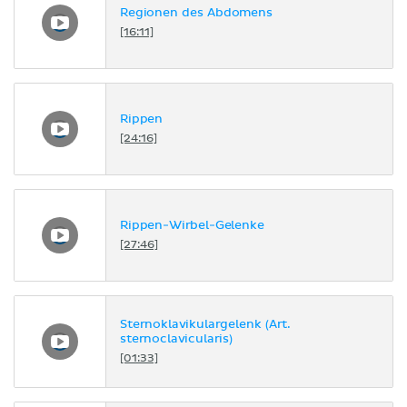
Regionen des Abdomens
[16:11]
Rippen
[24:16]
Rippen-Wirbel-Gelenke
[27:46]
Sternoklavikulargelenk (Art.
sternoclavicularis)
[01:33]