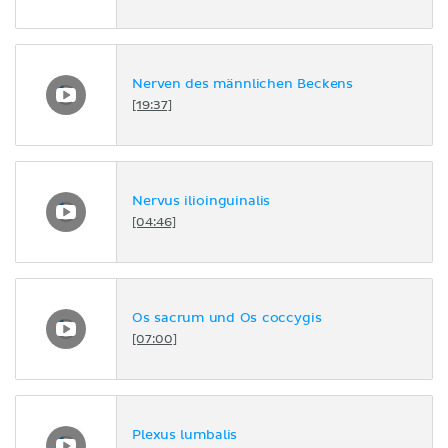
Nerven des männlichen Beckens
[19:37]
Nervus ilioinguinalis
[04:46]
Os sacrum und Os coccygis
[07:00]
Plexus lumbalis