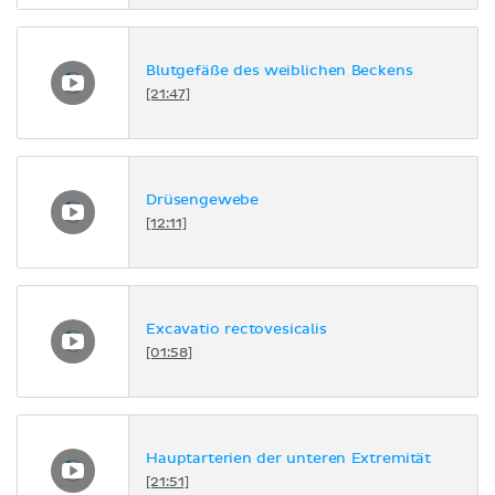
Blutgefäße des weiblichen Beckens
[21:47]
Drüsengewebe
[12:11]
Excavatio rectovesicalis
[01:58]
Hauptarterien der unteren Extremität
[21:51]