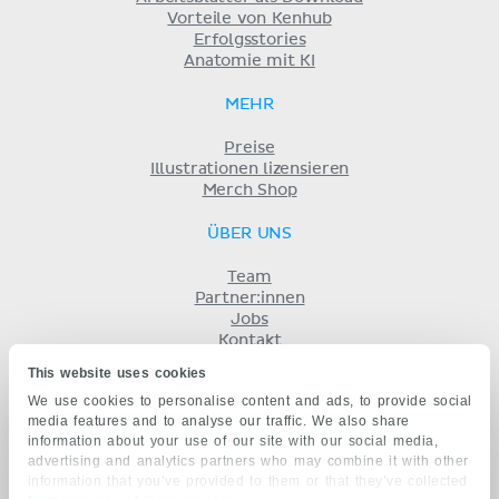
Vorteile von Kenhub
Erfolgsstories
Anatomie mit KI
MEHR
Preise
Illustrationen lizensieren
Merch Shop
ÜBER UNS
Team
Partner:innen
Jobs
Kontakt
Impressum
This website uses cookies
Geschäftsbedingungen
We use cookies to personalise content and ads, to provide social
Datenschutz
media features and to analyse our traffic. We also share
KENHUB AUF...
information about your use of our site with our social media,
advertising and analytics partners who may combine it with other
English
information that you’ve provided to them or that they’ve collected
Español