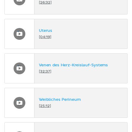
[26:32]
Uterus
[04:19]
Venen des Herz-Kreislauf-Systems
[32:37]
Weibliches Perineum
[25:12]