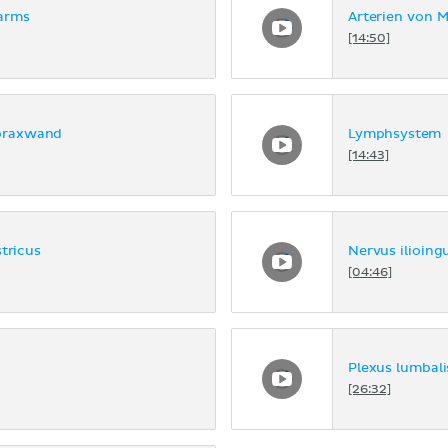
darms
Arterien von M
[14:50]
horaxwand
Lymphsystem
[14:43]
tricus
Nervus ilioingu
[04:46]
Plexus lumbali
[26:32]