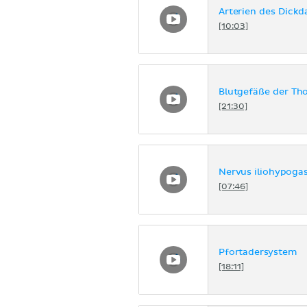
Arterien des Dick
[10:03]
Blutgefäße der T
[21:30]
Nervus iliohypogas
[07:46]
Pfortadersystem
[18:11]