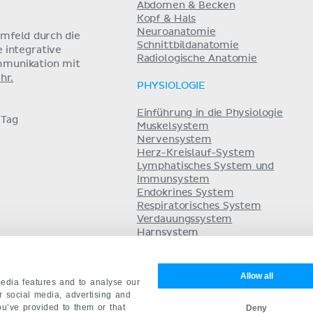
Abdomen & Becken
Kopf & Hals
Neuroanatomie
umfeld durch die
Schnittbildanatomie
e integrative
Radiologische Anatomie
mmunikation mit
hr.
PHYSIOLOGIE
Einführung in die Physiologie
 Tag
Muskelsystem
Nervensystem
Herz-Kreislauf-System
Lymphatisches System und
Immunsystem
Endokrines System
Respiratorisches System
Verdauungssystem
Harnsystem
Säure-Basen-Haushalt
Fortpflanzungssystem
Allow all
edia features and to analyse our
ur social media, advertising and
ou’ve provided to them or that
Deny