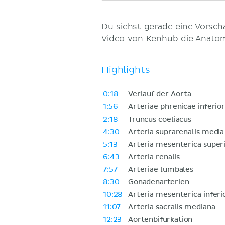
Du siehst gerade eine Vorsc
Video von Kenhub die Anatom
Highlights
0:18
Verlauf der Aorta
1:56
Arteriae phrenicae inferio
2:18
Truncus coeliacus
4:30
Arteria suprarenalis media
5:13
Arteria mesenterica super
6:43
Arteria renalis
7:57
Arteriae lumbales
8:30
Gonadenarterien
10:28
Arteria mesenterica inferi
11:07
Arteria sacralis mediana
12:23
Aortenbifurkation