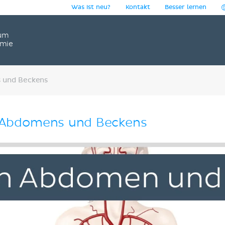
Was ist neu?
Kontakt
Besser lernen
um
omie
 und Beckens
s Abdomens und Beckens