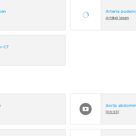
ken
Arteria pudend
Artikel lesen
n-CT
e
Aorta abdomin
[03:33]