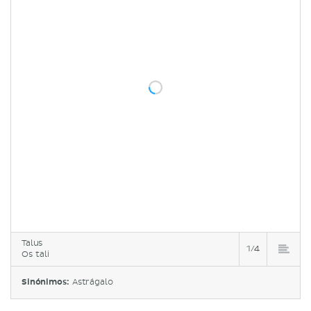
Talus
1/4
Os tali
Sinónimos:
Astrágalo