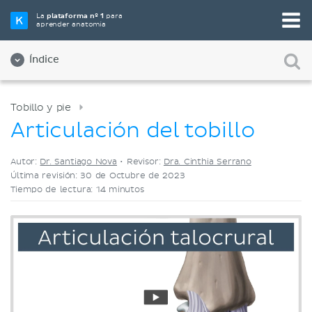
Elige tu herramienta de estudio favorita
La
plataforma nº 1
para
aprender anatomía
Videos
Cuestionarios
Ambos
Índice
Tobillo y pie
Articulación del tobillo
Autor:
Dr. Santiago Nova
•
Revisor:
Dra. Cinthia Serrano
Última revisión: 30 de Octubre de 2023
Tiempo de lectura: 14 minutos