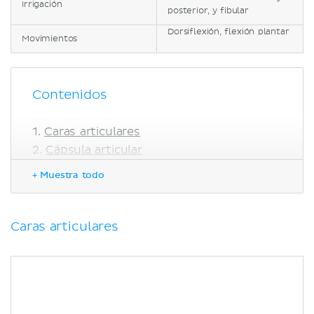
Irrigación
posterior, y fibular
Dorsiflexión, flexión plantar
Movimientos
Contenidos
Caras articulares
Cápsula articular
Ligamentos
+ Muestra todo
Ligamento colateral lateral
Ligamento colateral medial
(deltoideo)
Caras articulares
Inervación y vascularización
Movimientos
Músculos que actúa sobre la
articulación talocrural
Bibliografía