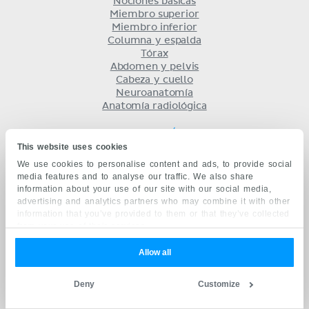
Nociones básicas
Miembro superior
Miembro inferior
Columna y espalda
Tórax
Abdomen y pelvis
Cabeza y cuello
Neuroanatomía
Anatomía radiológica
FISIOLOGÍA
This website uses cookies
Introducción a la fisiología
We use cookies to personalise content and ads, to provide social
Sistema muscular
media features and to analyse our traffic. We also share
Sistema nervioso
information about your use of our site with our social media,
Sistema cardiovascular
advertising and analytics partners who may combine it with other
Sistema linfático e inmunológico
information that you’ve provided to them or that they’ve collected
Sistema endocrino
from your use of their services.
Sistema respiratorio
Sistema digestivo
Allow all
Sistema urinario
Equilibrio ácido base
Deny
Customize
Sistema reproductor