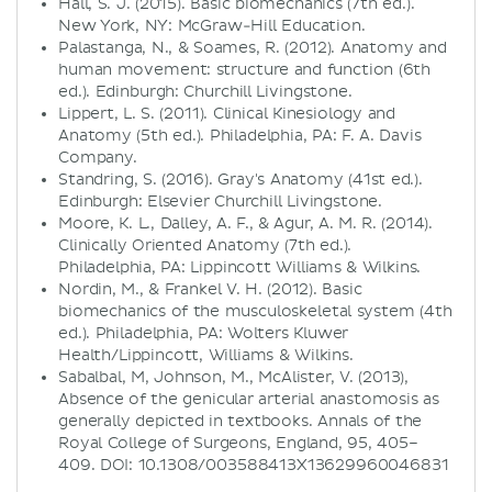
Hall, S. J. (2015). Basic biomechanics (7th ed.).
New York, NY: McGraw-Hill Education.
Palastanga, N., & Soames, R. (2012). Anatomy and
human movement: structure and function (6th
ed.). Edinburgh: Churchill Livingstone.
Lippert, L. S. (2011). Clinical Kinesiology and
Anatomy (5th ed.). Philadelphia, PA: F. A. Davis
Company.
Standring, S. (2016). Gray's Anatomy (41st ed.).
Edinburgh: Elsevier Churchill Livingstone.
Moore, K. L., Dalley, A. F., & Agur, A. M. R. (2014).
Clinically Oriented Anatomy (7th ed.).
Philadelphia, PA: Lippincott Williams & Wilkins.
Nordin, M., & Frankel V. H. (2012). Basic
biomechanics of the musculoskeletal system (4th
ed.). Philadelphia, PA: Wolters Kluwer
Health/Lippincott, Williams & Wilkins.
Sabalbal, M, Johnson, M., McAlister, V. (2013),
Absence of the genicular arterial anastomosis as
generally depicted in textbooks. Annals of the
Royal College of Surgeons, England, 95, 405–
409. DOI: 10.1308/003588413X13629960046831