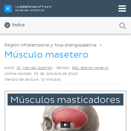
Elige tu herramienta de estudio favorita
La
plataforma nº 1
para
aprender anatomía
Videos
Cuestionarios
Ambos
Índice
Región infratemporal y fosa pterigopalatina
Músculo masetero
Autor:
Dr. Marcell Guzmán
•
Revisor:
Psic. Blanca Navarro
Última revisión: 30 de Octubre de 2023
Tiempo de lectura: 10 minutos