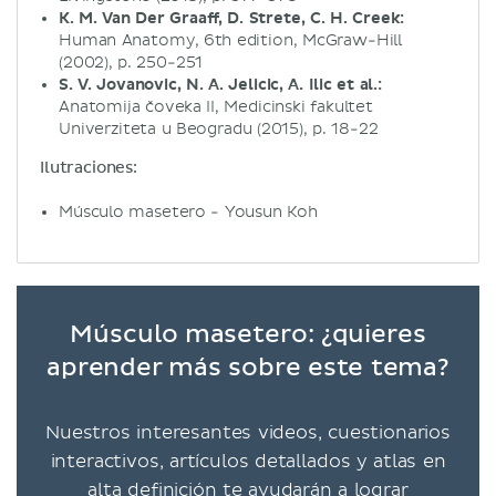
K. M. Van Der Graaff, D. Strete, C. H. Creek:
Human Anatomy, 6th edition, McGraw-Hill
(2002), p. 250-251
S. V. Jovanovic, N. A. Jelicic, A. Ilic et al.:
Anatomija čoveka II, Medicinski fakultet
Univerziteta u Beogradu (2015), p. 18-22
Ilutraciones:
Músculo masetero - Yousun Koh
Músculo masetero: ¿quieres
aprender más sobre este tema?
Nuestros interesantes videos, cuestionarios
interactivos, artículos detallados y atlas en
alta definición te ayudarán a lograr