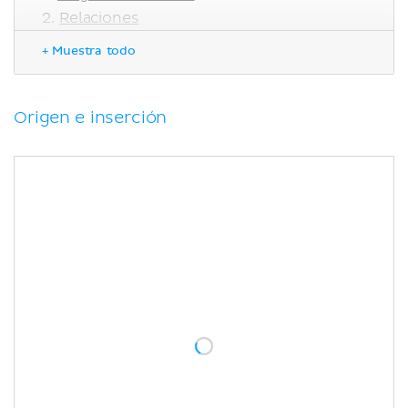
Relaciones
Irrigación, inervación y función
+ Muestra todo
Función
Correlaciones clínicas
Reflejo maseterino o mandibular
Origen e inserción
Infecciones y abscesos
submaseterinos
Bibliografía