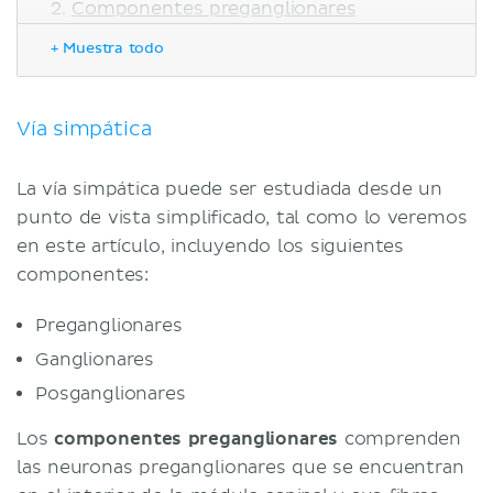
Componentes preganglionares
Componentes ganglionares
+ Muestra todo
Tipos de ganglios
Recorrido de las fibras
Componentes posganglionares
Vía simpática
Nervios esplácnicos
Funciones
La vía simpática puede ser estudiada desde un
Correlaciones clínicas
punto de vista simplificado, tal como lo veremos
Síndrome de dolor regional
en este artículo, incluyendo los siguientes
complejo
componentes:
Simpatectomía
Neuropatía autonómica diabética
Preganglionares
cardiovascular
Ganglionares
Bibliografía
Posganglionares
Los
componentes preganglionares
comprenden
las neuronas preganglionares que se encuentran