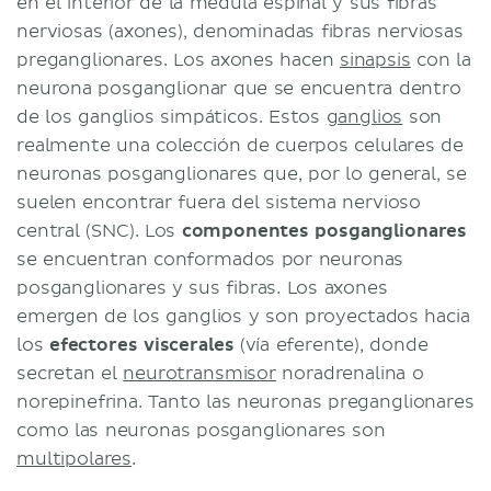
en el interior de la médula espinal y sus fibras
nerviosas (axones), denominadas fibras nerviosas
preganglionares. Los axones hacen
sinapsis
con la
neurona posganglionar que se encuentra dentro
de los ganglios simpáticos. Estos
ganglios
son
realmente una colección de cuerpos celulares de
neuronas posganglionares que, por lo general, se
suelen encontrar fuera del sistema nervioso
central (SNC). Los
componentes posganglionares
se encuentran conformados por neuronas
posganglionares y sus fibras. Los axones
emergen de los ganglios y son proyectados hacia
los
efectores viscerales
(vía eferente), donde
secretan el
neurotransmisor
noradrenalina o
norepinefrina. Tanto las neuronas preganglionares
como las neuronas posganglionares son
multipolares
.