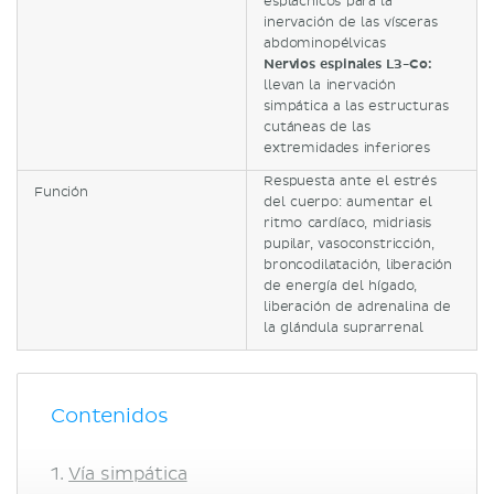
esplácnicos para la
inervación de las vísceras
abdominopélvicas
Nervios espinales L3-Co:
llevan la inervación
simpática a las estructuras
cutáneas de las
extremidades inferiores
Respuesta ante el estrés
Función
del cuerpo: aumentar el
ritmo cardíaco, midriasis
pupilar, vasoconstricción,
broncodilatación, liberación
de energía del hígado,
liberación de adrenalina de
la glándula suprarrenal
Contenidos
Vía simpática