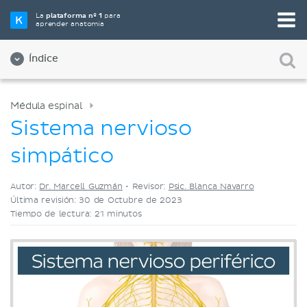
Elige tu herramienta de estudio favorita
La
plataforma nº 1
para
aprender anatomía
Videos
Cuestionarios
Ambos
Índice
Médula espinal
Sistema nervioso
simpático
Autor:
Dr. Marcell Guzmán
•
Revisor:
Psic. Blanca Navarro
Última revisión: 30 de Octubre de 2023
Tiempo de lectura: 21 minutos