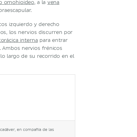
o omohioideo
, a la
vena
praescapular.
icos izquierdo y derecho
os, los nervios discurren por
torácica interna
para entrar
r. Ambos nervios frénicos
o largo de su recorrido en el
 cadáver, en compañía de las