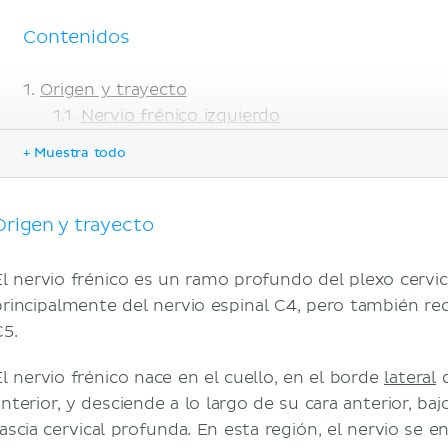
Contenidos
Origen y trayecto
Nervio frénico izquierdo
Nervio frénico derecho
+ Muestra todo
Función
Correlaciones clínicas
Lesión del nervio frénico
Origen y trayecto
Hipo
Bibliografía
El nervio frénico es un ramo profundo del plexo cervic
principalmente del nervio espinal C4, pero también re
C5.
El nervio frénico nace en el cuello, en el borde
lateral
d
nterior, y desciende a lo largo de su cara anterior, baj
fascia cervical profunda. En esta región, el nervio se 