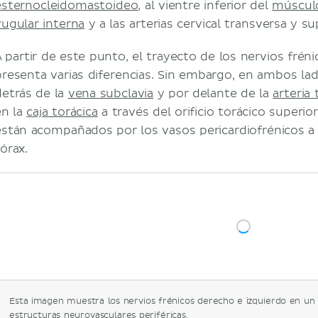
esternocleidomastoideo
, al vientre inferior del
múscul
yugular interna
y a las arterias cervical transversa y su
A partir de este punto, el trayecto de los nervios frén
presenta varias diferencias. Sin embargo, en ambos lad
detrás de la
vena subclavia
y por delante de la
arteria 
en la
caja torácica
a través del orificio torácico superio
están acompañados por los vasos pericardiofrénicos a l
órax.
Esta imagen muestra los nervios frénicos derecho e izquierdo en un
estructuras neurovasculares periféricas.