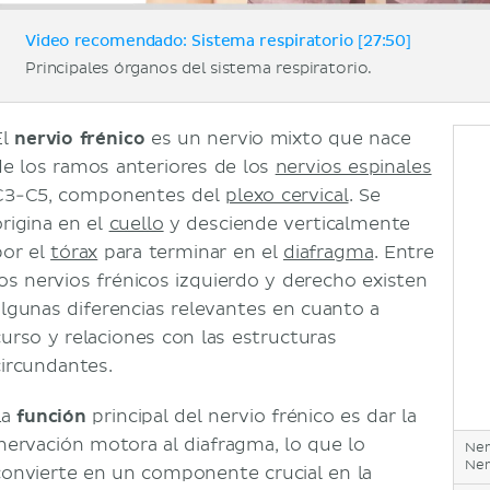
Video recomendado: Sistema respiratorio [27:50]
Principales órganos del sistema respiratorio.
El
nervio frénico
es un nervio mixto que nace
de los ramos anteriores de los
nervios espinales
C3-C5, componentes del
plexo cervical
. Se
origina en el
cuello
y desciende verticalmente
por el
tórax
para terminar en el
diafragma
. Entre
los nervios frénicos izquierdo y derecho existen
algunas diferencias relevantes en cuanto a
curso y relaciones con las estructuras
circundantes.
La
función
principal del nervio frénico es dar la
inervación motora al diafragma, lo que lo
Ner
Ner
convierte en un componente crucial en la