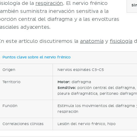
isiología de la
respiración
. El nervio frénico
Si
también suministra inervación sensitiva a la
porción central del diafragma y a las envolturas
fasciales adyacentes.
En este artículo discutiremos la
anatomía
y
fisiología
d
Puntos clave sobre el nervio frénico
Origen
Nervios espinales C3-C5
Territorio
Motor:
diafragma
Sensitivo:
porción central del diafragma, 
pleura diafragmática, peritoneo diafragm
Función
Estimula los movimientos del diafragma y
respiración
Correlaciones clínicas
Lesión del nervio frénico, hipo