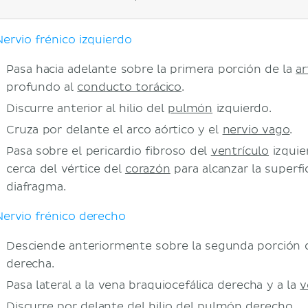
Nervio frénico izquierdo
Pasa hacia adelante sobre la primera porción de la
ar
profundo al
conducto torácico
.
Discurre anterior al hilio del
pulmón
izquierdo.
Cruza por delante el arco aórtico y el
nervio vago
.
Pasa sobre el pericardio fibroso del
ventrículo
izquie
cerca del vértice del
corazón
para alcanzar la superfic
diafragma.
Nervio frénico derecho
Desciende anteriormente sobre la segunda porción de
derecha.
Pasa lateral a la vena braquiocefálica derecha y a la
v
Discurre por delante del hilio del pulmón derecho