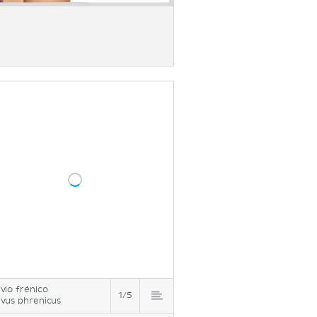
vio frénico
1/5
vus phrenicus