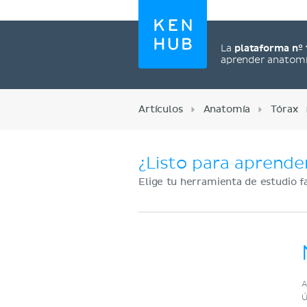
La
plataforma nº 
aprender anatom
Artículos
Anatomía
Tórax
¿Listo para aprende
Elige tu herramienta de estudio f
Regístrate ahora
A
Ú