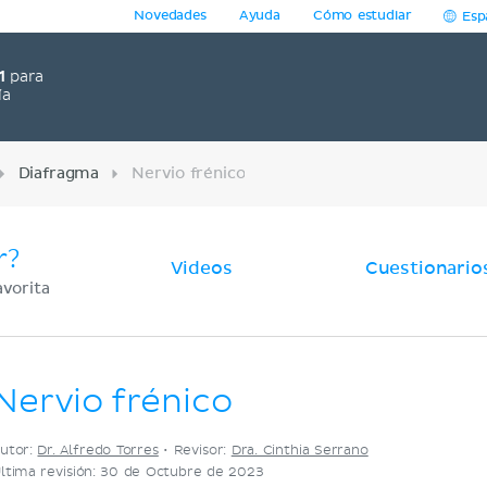
Novedades
Ayuda
Cómo estudiar
Esp
1
para
ía
Diafragma
Nervio frénico
r?
Videos
Cuestionario
avorita
Nervio frénico
utor:
Dr. Alfredo Torres
•
Revisor:
Dra. Cinthia Serrano
ltima revisión: 30 de Octubre de 2023