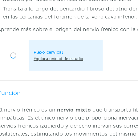
Transita a lo largo del pericardio fibroso del atrio d
en las cercanías del foramen de la
vena cava inferior
.
Aprende más sobre el origen del nervio frénico con la 
Plexo cervical
Explora unidad de estudio
Función
El nervio frénico es un
nervio mixto
que transporta fib
simpáticas. Es el único nervio que proporciona inervac
nervios frénicos izquierdo y derecho inervan sus cor
ipsilaterales, estimulando los movimientos del mism