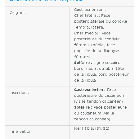
Points clés sur le muscle triceps sural
Gastrocnémien :
Origines
Chef latéral : Face
postérolatérale du condyle
fémoral latéral
Chef médial : Face
postérieure du condyle
fémoral médial, face
poplitée de la diaphyse
fémoral
Soléaire :
Ligne soléaire,
bord médial du tibia, tête
de la fibula, bord postérieur
de la fibula
Gastrocnémien :
Face
Insertions
postérieure du calcanéum
(via le tendon calcanéen)
Soléaire :
Face postérieure
du calcanéum (via le
tendon calcanéen)
Nerf tibial (S1, S2)
Innervation