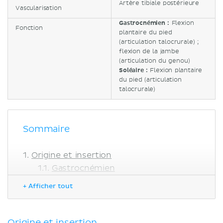
Artère tibiale postérieure
Vascularisation
Gastrocnémien :
Flexion
Fonction
plantaire du pied
(articulation talocrurale) ;
flexion de la jambe
(articulation du genou)
Soléaire :
Flexion plantaire
du pied (articulation
talocrurale)
Sommaire
Origine et insertion
Gastrocnémien
Soléaire
+ Afficher tout
Relations anatomiques
Fonction
Innervation et vascularisation
Origine et insertion