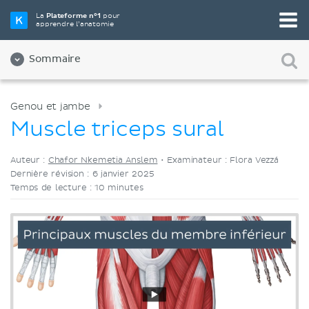
Choisissez votre outil d'étude préféré
La
Plateforme n°1
pour
apprendre l’anatomie
Vidéos
Quiz
Les deux
Sommaire
Genou et jambe
Muscle triceps sural
Auteur :
Chafor Nkemetia Anslem
•
Examinateur : Flora Vezzá
Dernière révision : 6 janvier 2025
Temps de lecture : 10 minutes