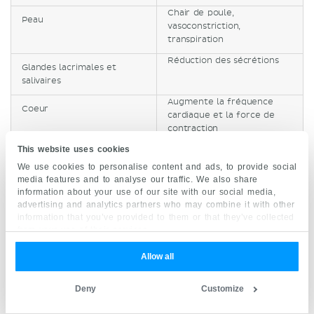
Chair de poule,
Peau
vasoconstriction,
transpiration
Réduction des sécrétions
Glandes lacrimales et
salivaires
Augmente la fréquence
Coeur
cardiaque et la force de
contraction
This website uses cookies
Contracte les muscles lisses
Vaisseaux sanguins
(vasoconstriction)
We use cookies to personalise content and ads, to provide social
media features and to analyse our traffic. We also share
Bronchodilatation,
Poumons
information about your use of our site with our social media,
diminution de la sécrétion
advertising and analytics partners who may combine it with other
des glandes bronchiques
information that you’ve provided to them or that they’ve collected
from your use of their services.
Inhibe le péristaltisme,
Système digestif
resserre les vaisseaux
Allow all
sanguins et redirige le sang
vers les muscles
squelettiques, contracte les
Deny
Customize
sphincters anaux