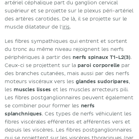
artériel céphalique part du ganglion cervical
supérieur et se projette sur le plexus péri-artériel
des artères carotides. De là, il se projette sur le
muscle dilatateur de l'
iris
.
Les fibres sympathiques qui entrent et sortent
du tronc au même niveau rejoignent les nerfs
périphériques à partir des
nerfs spinaux T1-L2
(3)
.
Ceux-ci se projettent sur la
paroi corporelle
par
des branches cutanées, mais aussi par des nerfs
moteurs viscéraux vers les
glandes sudoripares
,
les
muscles lisses
et les muscles arrecteurs pili.
Les fibres postganglionnaires peuvent également
se combiner pour former les
nerfs
splanchniques
. Ces types de nerfs véhiculent les
fibres viscérales efférentes et afférentes vers et
depuis les viscères. Les fibres postganglionnaires
qui se projettent sur les viscères thoraciques (par