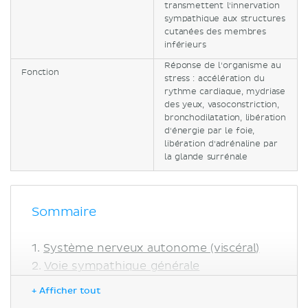
transmettent l'innervation
sympathique aux structures
cutanées des membres
inférieurs
Réponse de l'organisme au
Fonction
stress : accélération du
rythme cardiaque, mydriase
des yeux, vasoconstriction,
bronchodilatation, libération
d'énergie par le foie,
libération d'adrénaline par
la glande surrénale
Sommaire
Système nerveux autonome (viscéral)
Voie sympathique générale
Neurones et fibres préganglionnaires
+ Afficher tout
Ganglions sympathiques