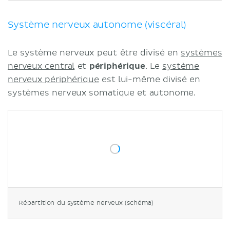
Types de ganglions
Parcours des fibres
Système nerveux autonome (viscéral)
Neurones postganglionnaires
Nerfs splanchnique
Le système nerveux peut être divisé en
systèmes
Fonction
nerveux central
et
périphérique
. Le
système
Notes cliniques
nerveux périphérique
est lui-même divisé en
Syndrome douloureux régional
systèmes nerveux somatique et autonome.
complexe
Sympathectomie
Neuropathie autonome
cardiovasculaire diabétique
Sources
Répartition du système nerveux (schéma)