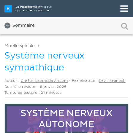
Choisissez votre outil d'étude préféré
La
Plateforme n°1
pour
apprendre l’anatomie
Vidéos
Quiz
Les deux
Sommaire
Moelle spinale
Système nerveux
sympathique
Auteur :
Chafor Nkemetia Anslem
•
Examinateur :
Davis Ananouh
Dernière révision : 6 janvier 2025
Temps de lecture : 21 minutes