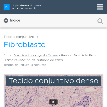
Selecione a sua ferramenta de estudo favorita
A
plataforma nº 1
para
aprender anatomia
Videoaulas
Testes
Ambos
Índice
Tecido conjuntivo
Fibroblasto
Autor:
Dra. Lívia Lourenço do Carmo
•
Revisor: Beatriz la Féria
Última revisão: 30 de Outubro de 2023
Tempo de leitura: 3 minutos