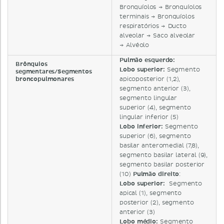
Bronquíolos → Bronquíolos
terminais → Bronquíolos
respiratórios → Ducto
alveolar → Saco alveolar
→ Alvéolo
Pulmão esquerdo:
Brônquios
Lobo superior:
Segmento
segmentares/Segmentos
broncopulmonares
apicoposterior (1,2),
segmento anterior (3),
segmento lingular
superior (4), segmento
lingular inferior (5)
Lobo inferior:
Segmento
superior (6), segmento
basilar anteromedial (7,8),
segmento basilar lateral (9),
segmento basilar posterior
(10)
Pulmão direito
:
Lobo superior:
Segmento
apical (1), segmento
posterior (2), segmento
anterior (3)
Lobo médio:
Segmento