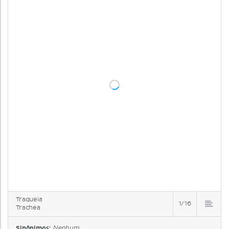
Traqueia
1/16
Trachea
Sinônimos:
Nenhum