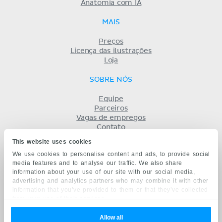
Anatomia com IA
MAIS
Preços
Licença das ilustrações
Loja
SOBRE NÓS
Equipe
Parceiros
Vagas de empregos
Contato
Registro
This website uses cookies
Termos
We use cookies to personalise content and ads, to provide social
Privacidade
media features and to analyse our traffic. We also share
KENHUB EM...
information about your use of our site with our social media,
advertising and analytics partners who may combine it with other
English
information that you’ve provided to them or that they’ve collected
Deutsch
from your use of their services.
Español
Français
Allow all