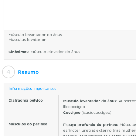
Músculo levantador do ânus
Musculus levator ani
Sinônimos:
Músculo elevador do ânus
Resumo
Informações importantes
Diafragma pélvico
Músculo levantador do ânus:
Puborreta
iliococcígeo
Coccígeo
(isquiococcígeo)
Músculos do períneo
Espaço profundo do períneo:
Músculos
esfíncter uretral externo (nas mulher