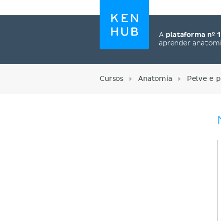
A
plataforma nº 1
aprender anatom
Cursos
Anatomia
Pelve e p
Cadastre-se agora