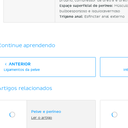
próprio, compressor da uretra e uretr
Espaço superficial do períneo:
Músculo
bulboesponjoso e isquiocavernoso
Trígono anal:
Esfíncter anal externo
Continue aprendendo
ANTERIOR
Ligamentos da pelve
In
Artigos relacionados
Pelve e períneo
Ler o artigo