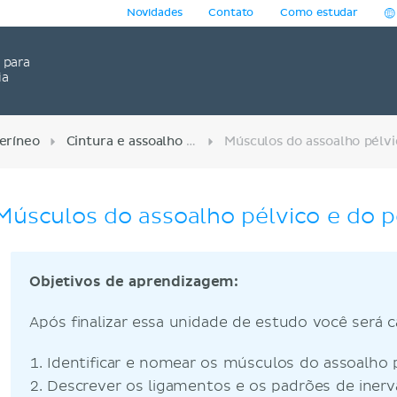
Novidades
Contato
Como estudar
para
ia
eríneo
Cintura e assoalho pélvico
Músculos do assoalho pélvico e do p
Objetivos de aprendizagem:
Após finalizar essa unidade de estudo você será 
Identificar e nomear os músculos do assoalho p
Descrever os ligamentos e os padrões de iner