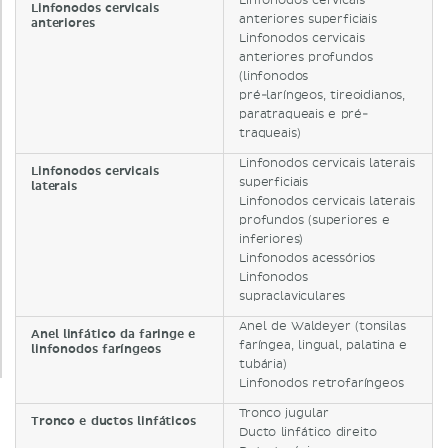
Linfonodos cervicais
Linfonodos cervicais
anteriores superficiais
anteriores
Linfonodos cervicais
anteriores profundos
(linfonodos
pré-laríngeos, tireoidianos,
paratraqueais e pré-
traqueais)
Linfonodos cervicais laterais
Linfonodos cervicais
superficiais
laterais
Linfonodos cervicais laterais
profundos (superiores e
inferiores)
Linfonodos acessórios
Linfonodos
supraclaviculares
Anel de Waldeyer (tonsilas
Anel linfático da faringe e
faríngea, lingual, palatina e
linfonodos faríngeos
tubária)
Linfonodos retrofaríngeos
Tronco jugular
Tronco e ductos linfáticos
Ducto linfático direito