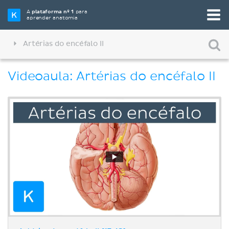
A
plataforma nº 1
para
aprender anatomia
Artérias do encéfalo II
Videoaula: Artérias do encéfalo II