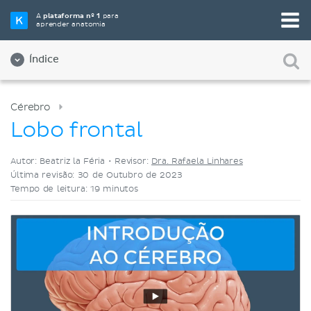
Selecione a sua ferramenta de estudo favorita
A
plataforma nº 1
para
aprender anatomia
Videoaulas
Testes
Ambos
Índice
Cérebro
Lobo frontal
Autor: Beatriz la Féria •
Revisor:
Dra. Rafaela Linhares
Última revisão: 30 de Outubro de 2023
Tempo de leitura: 19 minutos