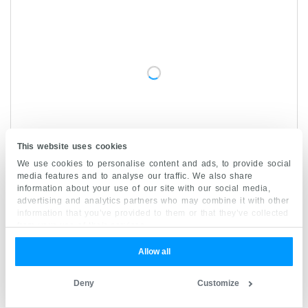
This website uses cookies
We use cookies to personalise content and ads, to provide social
media features and to analyse our traffic. We also share
information about your use of our site with our social media,
advertising and analytics partners who may combine it with other
information that you’ve provided to them or that they’ve collected
from your use of their services.
Artéria cerebral anterior
1/5
Arteria anterior cerebri
Allow all
Sinônimos:
Arteria cerebralis anterior
Deny
Customize
O lobo frontal é irrigado pelas
artérias cerebrais