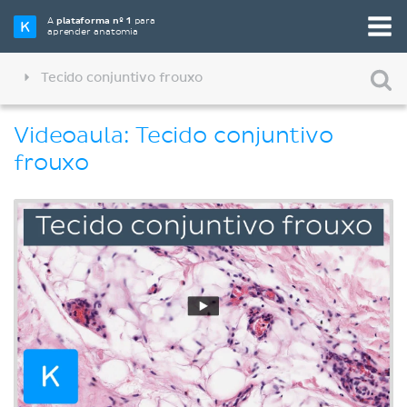
A
plataforma nº 1
para
aprender anatomia
Tecido conjuntivo frouxo
Videoaula: Tecido conjuntivo
frouxo