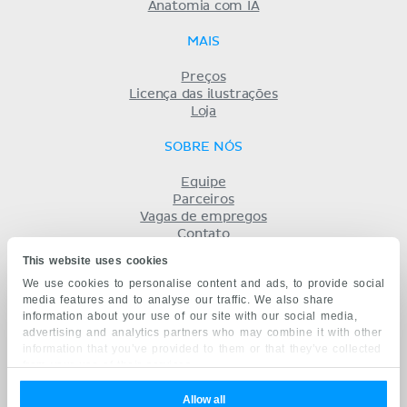
Anatomia com IA
MAIS
Preços
Licença das ilustrações
Loja
SOBRE NÓS
Equipe
Parceiros
Vagas de empregos
Contato
Registro
This website uses cookies
Termos
We use cookies to personalise content and ads, to provide social
Privacidade
media features and to analyse our traffic. We also share
KENHUB EM...
information about your use of our site with our social media,
advertising and analytics partners who may combine it with other
English
information that you’ve provided to them or that they’ve collected
Deutsch
from your use of their services.
Español
Français
Allow all