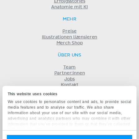
Erfolgsstories
Anatomie mit KI
MEHR
Preise
Illustrationen lizensieren
Merch Shop
ÜBER UNS
Team
Partner:innen
Jobs
Kontakt
Impressum
This website uses cookies
Geschäftsbedingungen
We use cookies to personalise content and ads, to provide social
Datenschutz
media features and to analyse our traffic. We also share
KENHUB AUF...
information about your use of our site with our social media,
advertising and analytics partners who may combine it with other
English
information that you’ve provided to them or that they’ve collected
Español
from your use of their services.
Português
Français