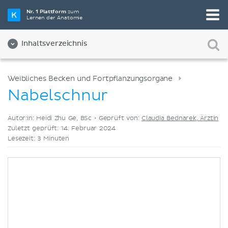
Wähle die beste Lernmethode für dich
Nr. 1 Plattform
zum
Lernen der Anatomie
Videos
Quizze
Beides
Inhaltsverzeichnis
Weibliches Becken und Fortpflanzungsorgane
Nabelschnur
Autor:in: Heidi Zhu Ge, BSc •
Geprüft von:
Claudia Bednarek, Ärztin
Zuletzt geprüft: 14. Februar 2024
Lesezeit: 3 Minuten