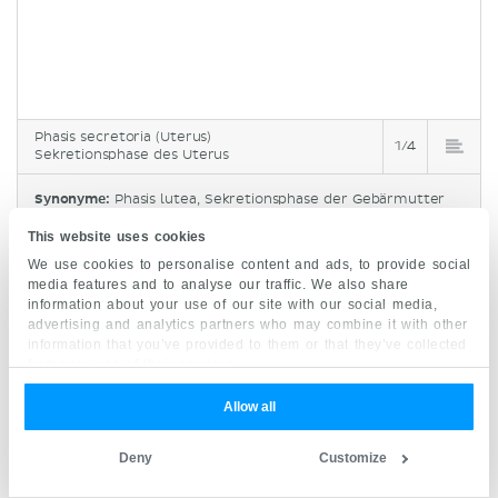
Phasis secretoria (Uterus)
1/4
Sekretionsphase des Uterus
Synonyme:
Phasis lutea, Sekretionsphase der Gebärmutter
This website uses cookies
Der Menstruationszyklus ist eine Reihe hormonell
We use cookies to personalise content and ads, to provide social
media features and to analyse our traffic. We also share
bedingter monatlicher Veränderungen der
information about your use of our site with our social media,
weiblichen Geschlechtsorgane. Es handelt sich
advertising and analytics partners who may combine it with other
information that you’ve provided to them or that they’ve collected
um zwei Zyklen, die interagieren und sich
from your use of their services.
überlappen.
Allow all
Die
Eierstöcke
durchlaufen in ihrem Zyklus drei
Phasen:
Follikelphase
,
Eisprung
und
Lutealphase
.
Deny
Customize
Zusammen ermöglichen diese die Reifung und