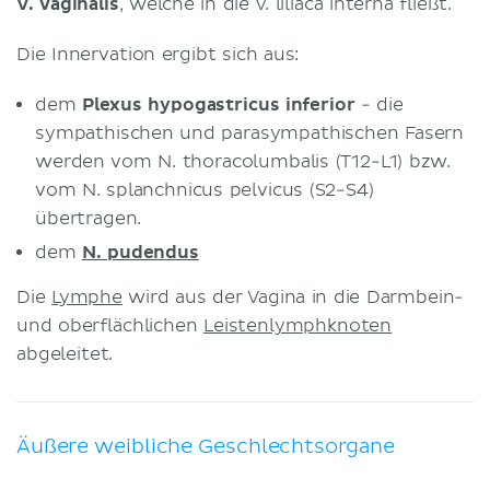
V. vaginalis
, welche in die V. liliaca interna fließt.
Die Innervation ergibt sich aus:
dem
Plexus hypogastricus inferior
- die
sympathischen und parasympathischen Fasern
werden vom N. thoracolumbalis (T12-L1) bzw.
vom N. splanchnicus pelvicus (S2-S4)
übertragen.
dem
N. pudendus
Die
Lymphe
wird aus der Vagina in die Darmbein-
und oberflächlichen
Leistenlymphknoten
abgeleitet.
Äußere weibliche Geschlechtsorgane