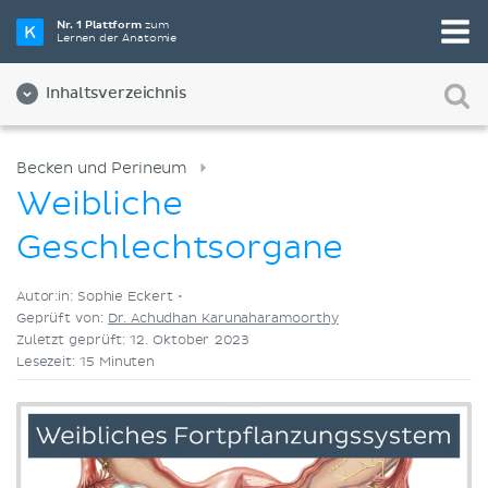
Wähle die beste Lernmethode für dich
Nr. 1 Plattform
zum
Lernen der Anatomie
Videos
Quizze
Beides
Inhaltsverzeichnis
Becken und Perineum
Weibliche
Geschlechtsorgane
Autor:in: Sophie Eckert •
Geprüft von:
Dr. Achudhan Karunaharamoorthy
Zuletzt geprüft: 12. Oktober 2023
Lesezeit: 15 Minuten