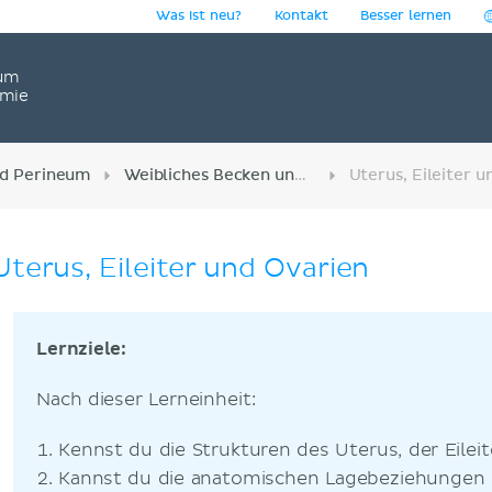
Was ist neu?
Kontakt
Besser lernen
um
omie
d Perineum
Weibliches Becken und Fortpflanzungsorgane
Uterus, Eileiter und Ovarien
Lernziele:
Nach dieser Lerneinheit:
Kennst du die Strukturen des Uterus, der Eileit
Kannst du die anatomischen Lagebeziehungen de