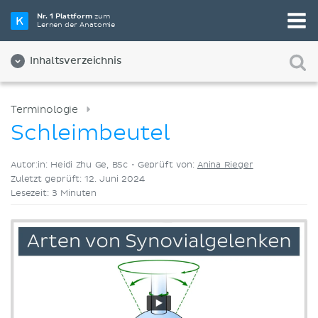
Wähle die beste Lernmethode für dich
Nr. 1 Plattform
zum
Lernen der Anatomie
Videos
Quizze
Beides
Inhaltsverzeichnis
Terminologie
Schleimbeutel
Autor:in: Heidi Zhu Ge, BSc •
Geprüft von:
Anina Rieger
Zuletzt geprüft: 12. Juni 2024
Lesezeit: 3 Minuten