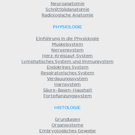
Neuroanatomie
Schnittbildanatomie
Radiologische Anatomie
PHYSIOLOGIE
Einführung in die Physiologie
Muskelsystem
Nervensystem
Herz-Kreislauf-System
Lymphatisches System und Immunsystem
Endokrines System
Respiratorisches System
Verdauungssystem
Harnsystem
Säure-Basen-Haushalt
Fortpflanzungssystem
HISTOLOGIE
Grundlagen
Organsysteme
Embryologisches Gewebe