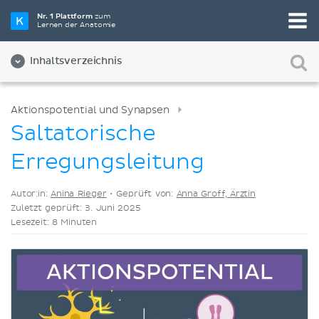
Wähle die beste Lernmethode für dich
Nr. 1 Plattform
zum
Lernen der Anatomie
Videos
Quizze
Beides
Inhaltsverzeichnis
Aktionspotential und Synapsen
Saltatorische
Erregungsleitung
Autor:in:
Anina Rieger
•
Geprüft von:
Anna Groff, Ärztin
Zuletzt geprüft: 3. Juni 2025
Lesezeit: 8 Minuten