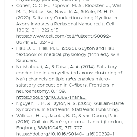
Cohen, C. C. H., Popovic, M. A., Klooster, J., Weil,
M. T., Möbius, W., Nave, K. A., & Kole, M. H. P.
(2020). Saltatory Conduction along Myelinated
Axons Involves a Periaxonal Nanocircuit. Cell,
180(2), 311–322.e15.
https://www.cell.com/cell/fulltext/S0092-
8674(19)31324-8
Hall, J. E., Hall, M. E. (2020). Guyton and Hall
textbook of medical physiology (14th ed.). W B
Saunders.
Neishabouri, A., & Faisal, A. A. (2014). Saltatory
conduction in unmyelinated axons: clustering of
Na(+) channels on lipid rafts enables micro-
saltatory conduction in C-fibers. Frontiers in
neuroanatomy, 8, 109.
https://doi.org/10.3389/fnana....
Nguyen, T. P., & Taylor, R. S. (2023). Guillain-Barre
Syndrome. In StatPearls. StatPearls Publishing.
Willison, H. J., Jacobs, B. C., & van Doorn, P. A.
(2016). Guillain-Barré syndrome. Lancet (London,
England), 388(10045), 717–727.
https://doi.org/10.1016/S0140-...
(16)00339-1