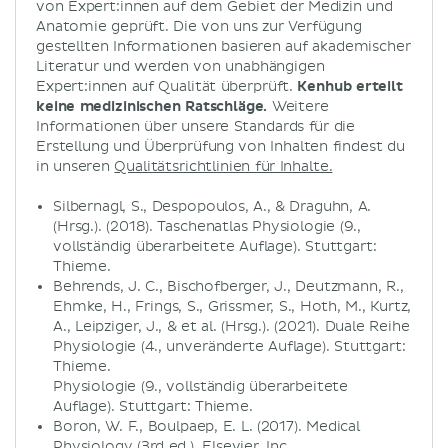
von Expert:innen auf dem Gebiet der Medizin und
Anatomie geprüft. Die von uns zur Verfügung
gestellten Informationen basieren auf akademischer
Literatur und werden von unabhängigen
Expert:innen auf Qualität überprüft.
Kenhub erteilt
keine medizinischen Ratschläge.
Weitere
Informationen über unsere Standards für die
Erstellung und Überprüfung von Inhalten findest du
in unseren
Qualitätsrichtlinien für Inhalte.
Silbernagl, S., Despopoulos, A., & Draguhn, A.
(Hrsg.). (2018). Taschenatlas Physiologie (9.,
vollständig überarbeitete Auflage). Stuttgart:
Thieme.
Behrends, J. C., Bischofberger, J., Deutzmann, R.,
Ehmke, H., Frings, S., Grissmer, S., Hoth, M., Kurtz,
A., Leipziger, J., & et al. (Hrsg.). (2021). Duale Reihe
Physiologie (4., unveränderte Auflage). Stuttgart:
Thieme.
Physiologie (9., vollständig überarbeitete
Auflage). Stuttgart: Thieme.
Boron, W. F., Boulpaep, E. L. (2017). Medical
Physiology (3rd ed.). Elsevier, Inc.