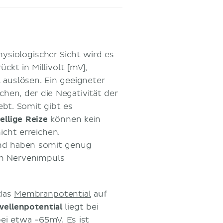
ysiologischer Sicht wird es
kt in Millivolt [mV],
l auslösen. Ein geeigneter
chen, der die Negativität der
bt. Somit gibt es
llige Reize
können kein
icht erreichen.
nd haben somit genug
en Nervenimpuls
 das
Membranpotential
auf
ellenpotential
liegt bei
ei etwa -65mV. Es ist