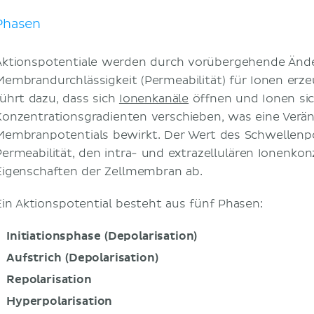
Phasen
Aktionspotentiale werden durch vorübergehende Änd
Membrandurchlässigkeit (Permeabilität) für Ionen er
führt dazu, dass sich
Ionenkanäle
öffnen und Ionen sic
Konzentrationsgradienten verschieben, was eine Verä
Membranpotentials bewirkt. Der Wert des Schwellenpo
Permeabilität, den intra- und extrazellulären Ionenko
Eigenschaften der Zellmembran ab.
Ein Aktionspotential besteht aus fünf Phasen:
Initiationsphase (Depolarisation)
Aufstrich (Depolarisation)
Repolarisation
Hyperpolarisation