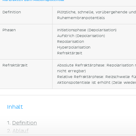
Kurzfakten zum Aktionspotential
Definition
Plötzliche, schnelle, vorübergehende un
Ruhemembranpotentials
Phasen
Initiationsphase (Depolarisation)
Aufstrich (Depolarisation)
Repolarisation
Hyperpolarisation
Refraktärzeit
Refraktärzeit
Absolute Refraktärphase: Repolarisation 
nicht erregbar)
Relative Refraktärphase: Reizschwelle fü
Aktionspotentiale ist erhöht (Zelle wiede
Inhalt
Definition
Ablauf