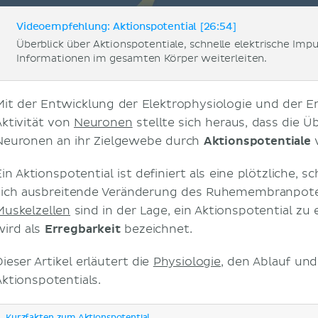
Videoempfehlung: Aktionspotential [26:54]
Überblick über Aktionspotentiale, schnelle elektrische Im
Informationen im gesamten Körper weiterleiten.
Mit der Entwicklung der Elektrophysiologie und der E
Aktivität von
Neuronen
stellte sich heraus, dass die 
Neuronen an ihr Zielgewebe durch
Aktionspotentiale
v
Ein Aktionspotential ist definiert als eine plötzliche,
sich ausbreitende Veränderung des Ruhemembranpote
Muskelzellen
sind in der Lage, ein Aktionspotential zu
wird als
Erregbarkeit
bezeichnet.
ieser Artikel erläutert die
Physiologie
, den Ablauf un
Aktionspotentials.