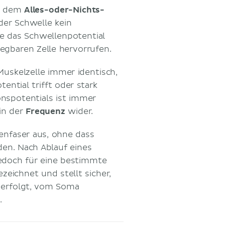
ch dem
Alles-oder-Nichts-
der Schwelle kein
ie das Schwellenpotential
regbaren Zelle hervorrufen.
Muskelzelle immer identisch,
ntial trifft oder stark
onspotentials ist immer
 in der
Frequenz
wider.
venfaser aus, ohne dass
n. Nach Ablauf eines
jedoch für eine bestimmte
zeichnet und stellt sicher,
 erfolgt, vom Soma
.