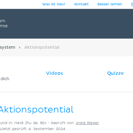
Was ist neu?
Kontakt
Besser lernen
um
omie
system
Aktionspotential
Videos
Quizze
 dich
Aktionspotential
utor:in: Heidi Zhu Ge, BSc •
Geprüft von:
Anina Rieger
uletzt geprüft: 4. September 2024