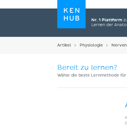
Nr. 1 Plattform
z
Lernen der Anat
Artikel
Physiologie
Nerven
Bereit zu lernen?
Wähle die beste Lernmethode für
Jetzt registrieren
A
Z