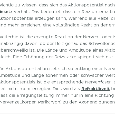
wichtig zu wissen, dass sich das Aktionspotential na
Gesetz
verhält. Das bedeutet, dass ein Reiz unterhalb 
Aktionspotential erzeugen kann, während alle Reize, d
und mehr erreichen, eine vollständige Reaktion der er
Weiterhin ist die erzeugte Reaktion der Nerven- oder 
unabhängig davon, ob der Reiz genau das Schwellenpote
überschwellig ist. Die Länge und Amplitude eines Akti
gleich. Eine Erhöhung der Reizstärke spiegelt sich nur
Ein Aktionspotential breitet sich so entlang einer Ner
Amplitude und Länge abnehmen oder schwächer werde
Aktionspotentials ist die entsprechende Nervenfaser 
Zeit nicht mehr erregbar. Dies wird als
Refraktärzeit
be
dass die Erregungsleitung immer nur in eine Richtung
(Nervenzellkörper, Perikaryon) zu den Axonendigungen