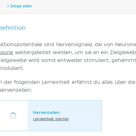
Phasen
+ Zeige alles
Refraktärzeit
Erregungsleitung
Synapsen
Definition
Klinik
Multiple Sklerose
Aktionspotentiale sind Nervensignale, die von Neuron
Literaturquellen
Axone
weitergeleitet werden, um sie an ein Zielgeweb
Ähnliche Artikel
Zielgewebe wird somit entweder stimuliert, gehemmt 
Ähnliche Videos
moduliert.
In der folgenden Lerneinheit erfährst du alles über d
Nervenzellen:
Nervenzellen
Lerneinheit starten