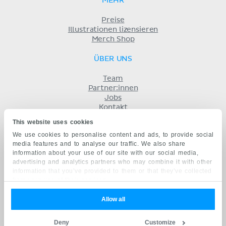
MEHR
Preise
Illustrationen lizensieren
Merch Shop
ÜBER UNS
Team
Partner:innen
Jobs
Kontakt
Impressum
This website uses cookies
Geschäftsbedingungen
We use cookies to personalise content and ads, to provide social
Datenschutz
media features and to analyse our traffic. We also share
KENHUB AUF...
information about your use of our site with our social media,
advertising and analytics partners who may combine it with other
English
information that you’ve provided to them or that they’ve collected
Español
from your use of their services.
Português
Français
Allow all
русский
中文
Deny
Customize