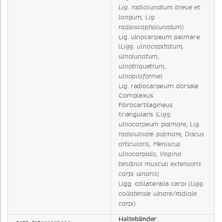
Lig. radiolunatum breve et
longum, Lig.
)
radioscapholunatum
Lig. ulnocarpeum palmare
(
Ligg. ulnocapitatum,
ulnolunatum,
ulnotriquetrum,
)
ulnopisiforme
Lig. radiocarpeum dorsale
Complexus
fibrocartilagineus
triangularis (
Ligg.
ulnocarpeum palmare, Lig.
radioulnare palmare, Discus
articularis, Meniscus
ulnocarpalis, Vagina
tendinis musculi extensoris
)
carpi ulnaris
Ligg. collateralia carpi (
Ligg.
collaterale ulnare/radiale
)
carpi
Haltebänder
: