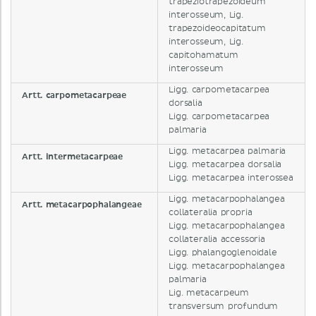
trapeziotrapezoideum
interosseum, Lig.
trapezoideocapitatum
interosseum, Lig.
capitohamatum
interosseum
Ligg. carpometacarpea
Artt. carpometacarpeae
dorsalia
Ligg. carpometacarpea
palmaria
Ligg. metacarpea palmaria
Artt. intermetacarpeae
Ligg. metacarpea dorsalia
Ligg. metacarpea interossea
Ligg. metacarpophalangea
Artt. metacarpophalangeae
collateralia propria
Ligg. metacarpophalangea
collateralia accessoria
Ligg. phalangoglenoidale
Ligg. metacarpophalangea
palmaria
Lig. metacarpeum
transversum profundum