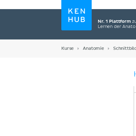
Nr. 1 Plattform
z
Lernen der Anat
Kurse
Anatomie
Schnittbi
Jetzt registrieren