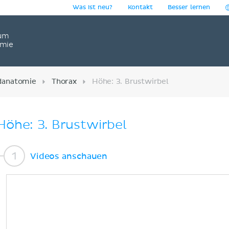
Was ist neu?
Kontakt
Besser lernen
um
omie
ldanatomie
Thorax
Höhe: 3. Brustwirbel
Höhe: 3. Brustwirbel
Videos anschauen