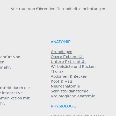
Vertraut von führenden Gesundheitseinrichtungen
ANATOMIE
Grundlagen
Obere Extremität
eprüft von
Untere Extremität
nen
Wirbelsäule und Rücken
 mehr.
Thorax
Abdomen & Becken
Kopf & Hals
Neuroanatomie
umfeld durch die
Schnittbildanatomie
e integrative
Radiologische Anatomie
mmunikation mit
hr.
PHYSIOLOGIE