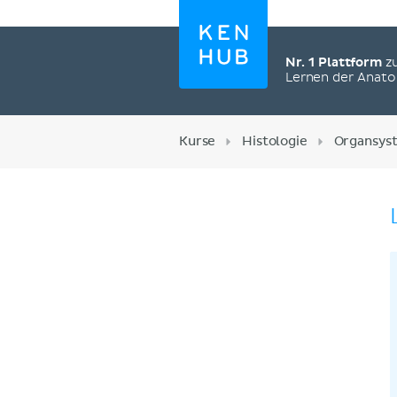
Nr. 1 Plattform
z
Lernen der Anat
Kurse
Histologie
Organsys
Jetzt registrieren