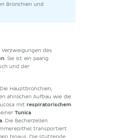
nen Bronchien und
n Verzweigungen des
en
. Sie ist ein paarig
sch und der
. Die Hauptbronchien,
n ähnlichen Aufbau wie die
 mucosa mit
respiratorischem
einer
Tunica
a
. Die Becherzellen
mmerepithel transportiert
en hinaus. Die stützende