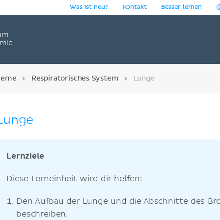
Was ist neu?
Kontakt
Besser lernen
um
omie
teme
Respiratorisches System
Lunge
Lunge
Lernziele
Diese Lerneinheit wird dir helfen:
Den Aufbau der Lunge und die Abschnitte des Br
beschreiben.