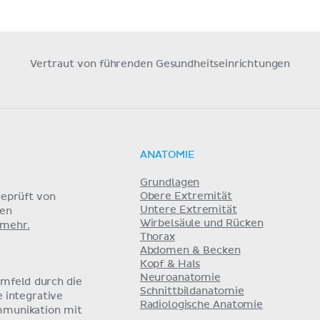
Vertraut von führenden Gesundheitseinrichtungen
ANATOMIE
Grundlagen
Obere Extremität
eprüft von
Untere Extremität
nen
Wirbelsäule und Rücken
 mehr.
Thorax
Abdomen & Becken
Kopf & Hals
Neuroanatomie
umfeld durch die
Schnittbildanatomie
e integrative
Radiologische Anatomie
mmunikation mit