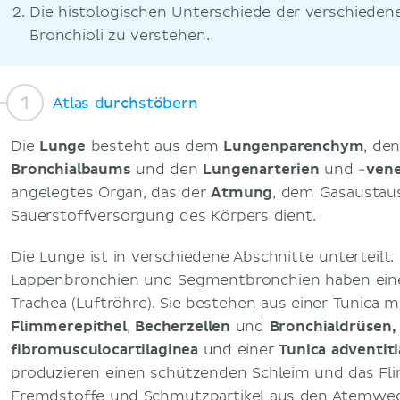
Die histologischen Unterschiede der verschiede
Bronchioli zu verstehen.
Atlas durchstöbern
Die
Lunge
besteht aus dem
Lungenparenchym
, de
Bronchialbaums
und den
Lungenarterien
und -
ven
angelegtes Organ, das der
Atmung
, dem Gasaustau
Sauerstoffversorgung des Körpers dient.
Die Lunge ist in verschiedene Abschnitte unterteilt
Lappenbronchien und Segmentbronchien haben eine
Trachea (Luftröhre). Sie bestehen aus einer Tunica
Flimmerepithel
,
Becherzellen
und
Bronchialdrüsen,
fibromusculocartilaginea
und einer
Tunica adventiti
produzieren einen schützenden Schleim und das Fli
Fremdstoffe und Schmutzpartikel aus den Atemweg