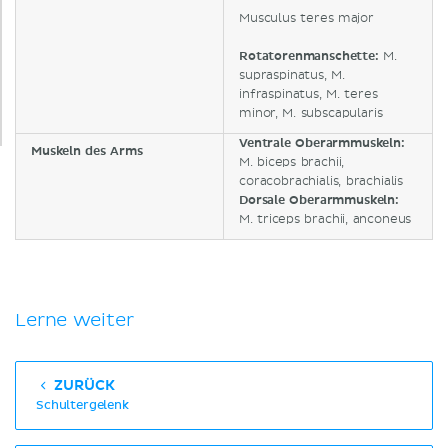
Musculus teres major
Rotatorenmanschette
:
M.
supraspinatus, M.
infraspinatus, M. teres
minor, M. subscapularis
Ventrale Oberarmmuskeln:
Muskeln des Arms
M. biceps brachii,
coracobrachialis, brachialis
Dorsale Oberarmmuskeln
:
M. triceps brachii, anconeus
Lerne weiter
ZURÜCK
Schultergelenk