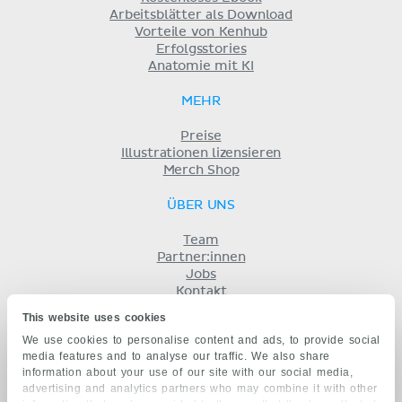
Arbeitsblätter als Download
Vorteile von Kenhub
Erfolgsstories
Anatomie mit KI
MEHR
Preise
Illustrationen lizensieren
Merch Shop
ÜBER UNS
Team
Partner:innen
Jobs
Kontakt
Impressum
This website uses cookies
Geschäftsbedingungen
We use cookies to personalise content and ads, to provide social
Datenschutz
media features and to analyse our traffic. We also share
KENHUB AUF...
information about your use of our site with our social media,
advertising and analytics partners who may combine it with other
English