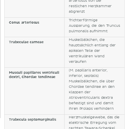
arteriosus von der
restlichen Herzkammer
abgrenzt
Trichterförmige
Conus arteriosus
Aussparung, die den Truncus
pulmonalis aufnimmt
Muskelbälkchen, die
Trabeculae carneae
hauptsächlich entlang der
apikalen Teile der
ventrikulären Wand
verlaufen
(M. papillaris anterior,
Musculi papillares ventriculi
inferior, septalis)
dextri, Chordae tendineae
Muskelbälkchen, die über
Chordae tendinae an den
Klappen der
Atrioventricularis dextra
befestigt sind und damit
ihren Prolaps verhindern
Herzmuskelgewebe, das die
Trabecula septomarginalis
elektrische Erregung vom
rechten Tawara-Schenkel