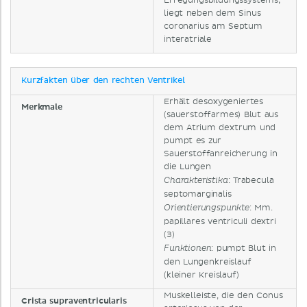
Erregungsbildungssystems;
liegt neben dem Sinus
coronarius am Septum
interatriale
Kurzfakten über den rechten Ventrikel
Erhält desoxygeniertes
Merkmale
(sauerstoffarmes) Blut aus
dem Atrium dextrum und
pumpt es zur
Sauerstoffanreicherung in
die Lungen
: Trabecula
Charakteristika
septomarginalis
: Mm.
Orientierungspunkte
papillares ventriculi dextri
(3)
: pumpt Blut in
Funktionen
den Lungenkreislauf
(kleiner Kreislauf)
Muskelleiste, die den Conus
Crista supraventricularis