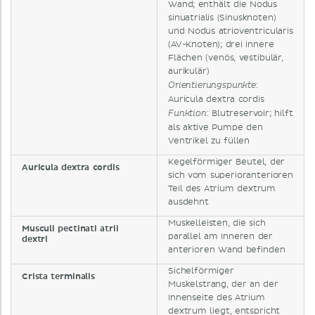
Wand; enthält die Nodus
sinuatrialis (Sinusknoten)
und Nodus atrioventricularis
(AV-Knoten); drei innere
Flächen (venös, vestibulär,
aurikulär)
:
Orientierungspunkte
Auricula dextra cordis
: Blutreservoir; hilft
Funktion
als aktive Pumpe den
Ventrikel zu füllen
Kegelförmiger Beutel, der
Auricula dextra cordis
sich vom superioranterioren
Teil des Atrium dextrum
ausdehnt
Muskelleisten, die sich
Musculi pectinati atrii
parallel am Inneren der
dextri
anterioren Wand befinden
Sichelförmiger
Crista terminalis
Muskelstrang, der an der
Innenseite des Atrium
dextrum liegt, entspricht