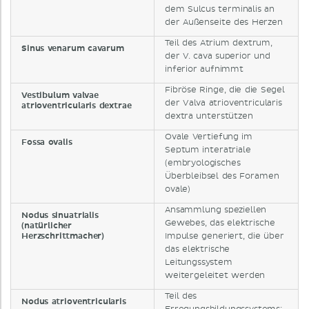
dem Sulcus terminalis an
der Außenseite des Herzen
Teil des Atrium dextrum,
Sinus venarum cavarum
der V. cava superior und
inferior aufnimmt
Fibröse Ringe, die die Segel
Vestibulum valvae
der Valva atrioventricularis
atrioventricularis dextrae
dextra unterstützen
Ovale Vertiefung im
Fossa ovalis
Septum interatriale
(embryologisches
Überbleibsel des Foramen
ovale)
Ansammlung speziellen
Nodus sinuatrialis
Gewebes, das elektrische
(natürlicher
Herzschrittmacher)
Impulse generiert, die über
das elektrische
Leitungssystem
weitergeleitet werden
Teil des
Nodus atrioventricularis