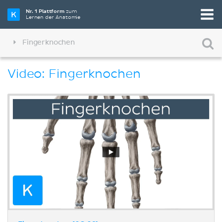
Nr. 1 Plattform
zum
Lernen der Anatomie
Fingerknochen
Video: Fingerknochen