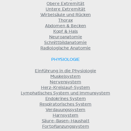
Obere Extremität
Untere Extremität
Wirbelsäule und Rücken
Thorax
Abdomen & Becken
Kopf & Hals
Neuroanatomie
Schnittbildanatomie
Radiologische Anatomie
PHYSIOLOGIE
Einführung in die Physiologie
Muskelsystem
Nervensystem
Herz-Kreislauf-System
Lymphatisches System und Immunsystem
Endokrines System
Respiratorisches System
Verdauungssystem
Harnsystem
Säure-Basen-Haushalt
Fortpflanzungssystem